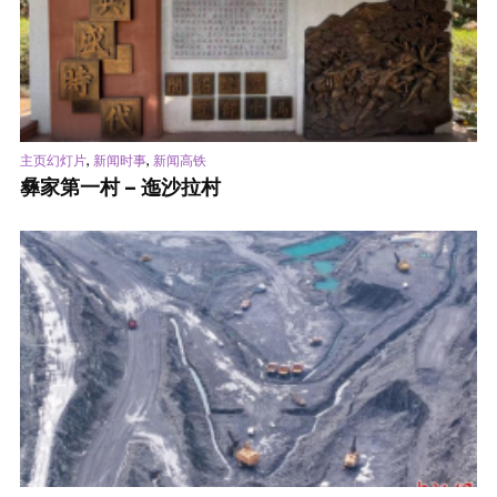
,
,
主页幻灯片
新闻时事
新闻高铁
彝家第一村 – 迤沙拉村