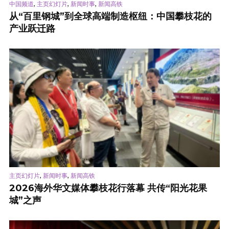
,
,
,
中国频道
主页幻灯片
新闻时事
新闻高铁
从“百里钢城”到全球高端制造枢纽：中国攀枝花的
产业跃迁路
,
,
主页幻灯片
新闻时事
新闻高铁
2026海外华文媒体攀枝花行落幕 共传“阳光花果
城”之声