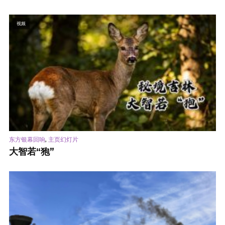
视频
,
东方银幕回响
主页幻灯片
大智若“狍”