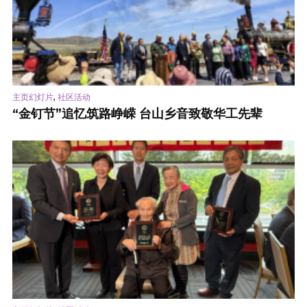
,
主页幻灯片
社区活动
“金钉节”追忆筑路峥嵘 台山乡音致敬华工先辈