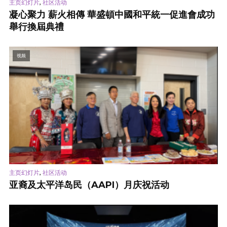
,
主页幻灯片
社区活动
凝心聚力 薪火相傳 華盛頓中國和平統一促進會成功
舉行換屆典禮
视频
,
主页幻灯片
社区活动
亚裔及太平洋岛民（AAPI）月庆祝活动