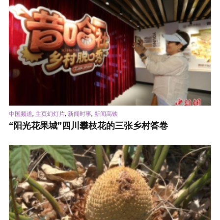
,
,
,
中国频道
主页幻灯片
新闻时事
新闻高铁
“阳光花果城”四川攀枝花的三张乡村答卷