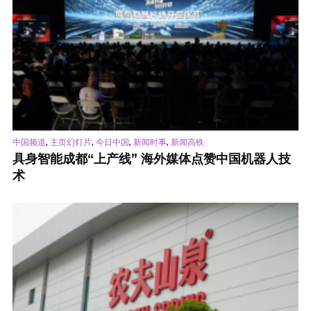
,
,
,
,
中国频道
主页幻灯片
今日中国
新闻时事
新闻高铁
具身智能成都“上产线” 海外媒体点赞中国机器人技
术