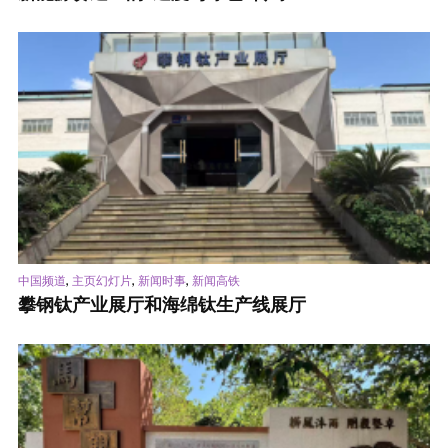
,
,
,
中国频道
主页幻灯片
新闻时事
新闻高铁
攀钢钛产业展厅和海绵钛生产线展厅