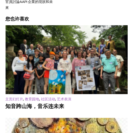
官員討論AAPI 企業的現狀和未
來
您也许喜欢
,
,
,
主页幻灯片
教育园地
社区活动
艺术表演
知音跨山海，音乐连未来