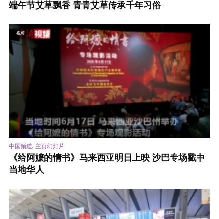
端午节艾草飘香 青青艾草传承千年习俗
视频
,
中国频道
主页幻灯片
《给阿嬷的情书》马来西亚明日上映 沙巴专场戳中
当地华人