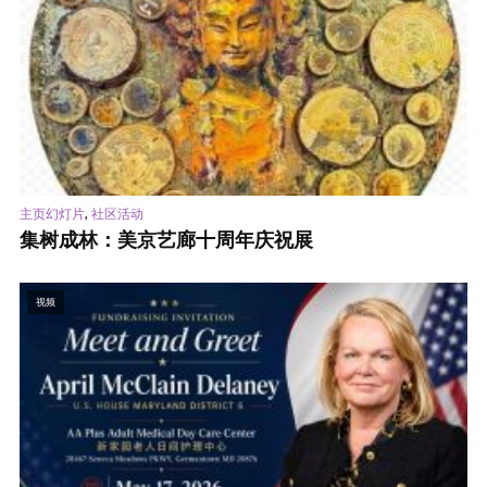
,
主页幻灯片
社区活动
集树成林：美京艺廊十周年庆祝展
视频