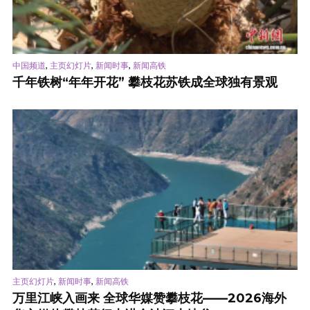
,
,
,
中国频道
主页幻灯片
新闻时事
新闻高铁
千年铁树“年年开花” 攀枝花苏铁成全球独有景观
,
,
主页幻灯片
新闻时事
新闻高铁
万里江峡入画来 全球华媒赞攀枝花——2026海外