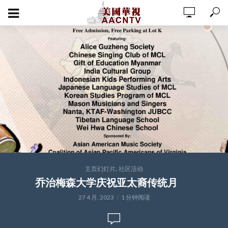
,
主页幻灯片
社区活动
乔治梅森大学庆祝亚太裔传统月
27 4 月, 2023
1 分钟阅读