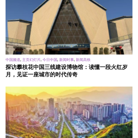
,
,
,
,
中国频道
主页幻灯片
今日中国
新闻时事
新闻高铁
探访攀枝花中国三线建设博物馆：读懂一段火红岁
月，见证一座城市的时代传奇