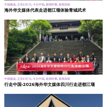
,
,
,
,
中国频道
主页幻灯片
今日中国
新闻时事
新闻高铁
海外华文媒体代表走进都江堰体验青城武术
,
,
,
,
中国频道
主页幻灯片
今日中国
新闻时事
新闻高铁
行走中国·2026海外华文媒体四川行走进都江堰