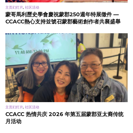
,
主页幻灯片
社区活动
蒙哥馬利歷史學會慶祝蒙郡250週年特展徵件 —
CCACC熱心支持並號召蒙郡藝術創作者共襄盛舉
,
主页幻灯片
社区活动
CCACC 热情共庆 2026 年第五届蒙郡亚太裔传统
月活动