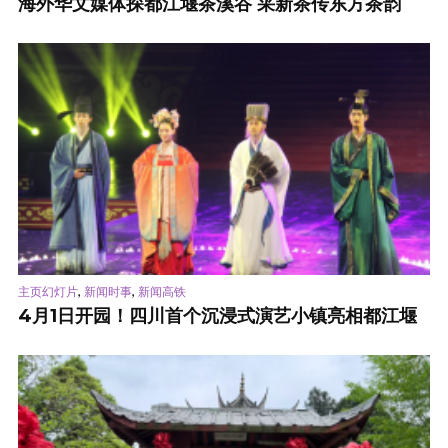
海外华文媒体探都江堰茶溪谷 采新茶传东方茶韵
,
,
主页幻灯片
新闻时事
新闻高铁
4月1日开园！四川首个沉浸式演艺小镇亮相都江堰