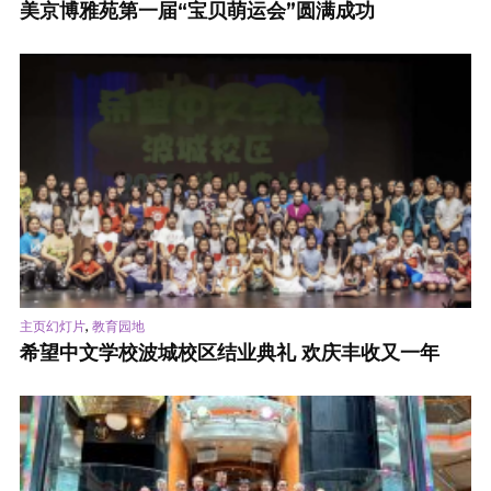
美京博雅苑第一届“宝贝萌运会”圆满成功
,
主页幻灯片
教育园地
希望中文学校波城校区结业典礼 欢庆丰收又一年