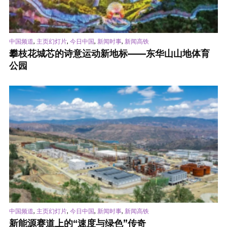
,
,
,
,
中国频道
主页幻灯片
今日中国
新闻时事
新闻高铁
攀枝花城芯的诗意运动新地标——东华山山地体育
公园
,
,
,
,
中国频道
主页幻灯片
今日中国
新闻时事
新闻高铁
新能源赛道上的“速度与绿色”传奇