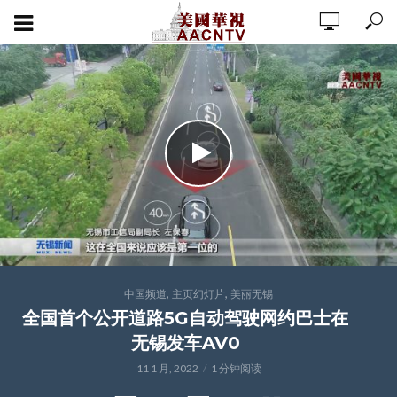
,
,
中国频道
主页幻灯片
美丽无锡
全国首个公开道路5G自动驾驶网约巴士在
无锡发车AV0
11 1 月, 2022
1 分钟阅读