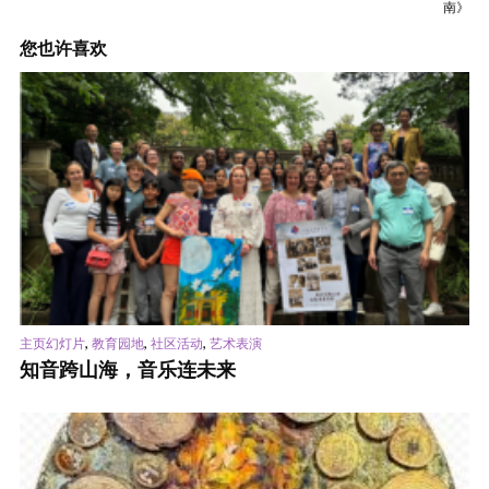
南》
您也许喜欢
,
,
,
主页幻灯片
教育园地
社区活动
艺术表演
知音跨山海，音乐连未来