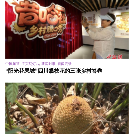
,
,
,
中国频道
主页幻灯片
新闻时事
新闻高铁
“阳光花果城”四川攀枝花的三张乡村答卷