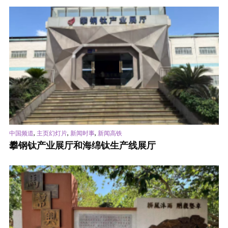
,
,
,
中国频道
主页幻灯片
新闻时事
新闻高铁
攀钢钛产业展厅和海绵钛生产线展厅