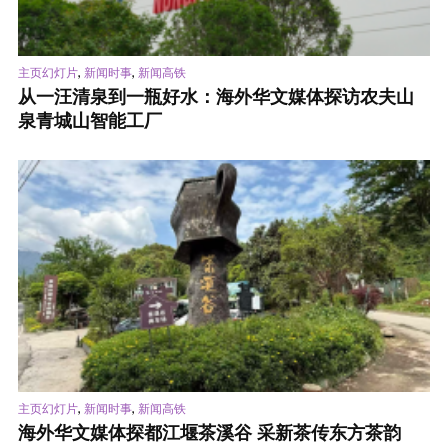
,
,
主页幻灯片
新闻时事
新闻高铁
从一汪清泉到一瓶好水：海外华文媒体探访农夫山
泉青城山智能工厂
,
,
主页幻灯片
新闻时事
新闻高铁
海外华文媒体探都江堰茶溪谷 采新茶传东方茶韵