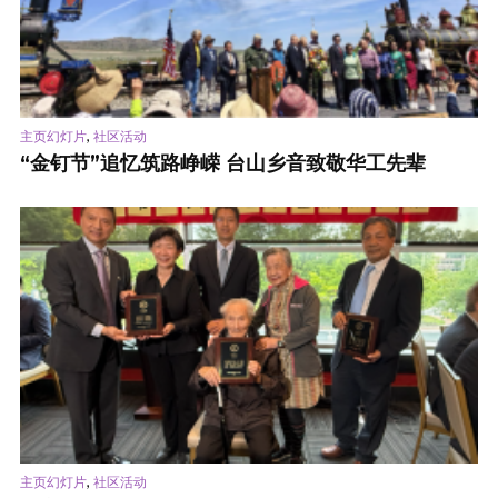
,
主页幻灯片
社区活动
“金钉节”追忆筑路峥嵘 台山乡音致敬华工先辈
,
主页幻灯片
社区活动