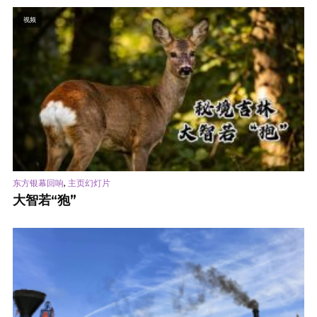
视频
,
东方银幕回响
主页幻灯片
大智若“狍”