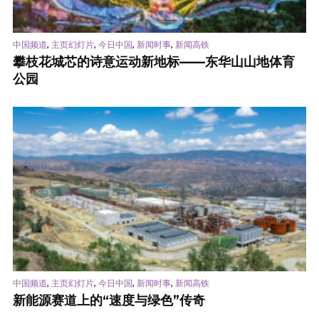
,
,
,
,
中国频道
主页幻灯片
今日中国
新闻时事
新闻高铁
攀枝花城芯的诗意运动新地标——东华山山地体育
公园
,
,
,
,
中国频道
主页幻灯片
今日中国
新闻时事
新闻高铁
新能源赛道上的“速度与绿色”传奇