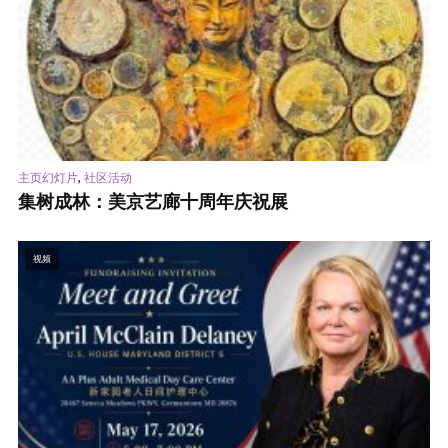
,
主页幻灯片
社区活动
集树成林：美京艺廊十周年庆祝展
视频