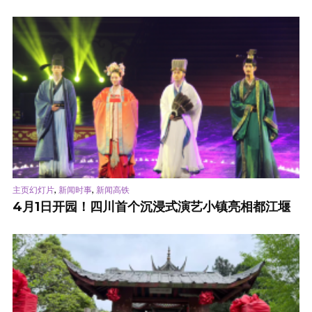
,
,
主页幻灯片
新闻时事
新闻高铁
4月1日开园！四川首个沉浸式演艺小镇亮相都江堰