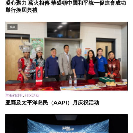
凝心聚力 薪火相傳 華盛頓中國和平統一促進會成功
舉行換屆典禮
视频
,
主页幻灯片
社区活动
亚裔及太平洋岛民（AAPI）月庆祝活动