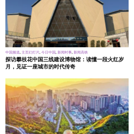
,
,
,
,
中国频道
主页幻灯片
今日中国
新闻时事
新闻高铁
探访攀枝花中国三线建设博物馆：读懂一段火红岁
月，见证一座城市的时代传奇