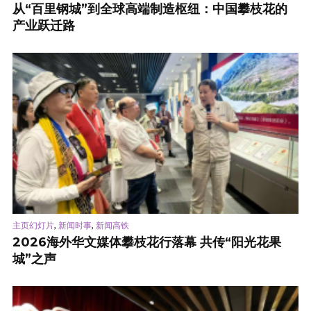
从“百里钢城”到全球高端制造枢纽：中国攀枝花的
产业跃迁路
,
,
主页幻灯片
新闻时事
新闻高铁
2026海外华文媒体攀枝花行落幕 共传“阳光花果
城”之声