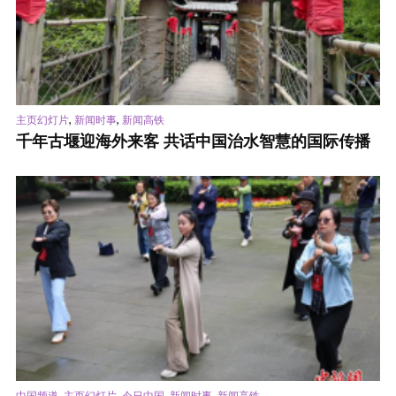
,
,
主页幻灯片
新闻时事
新闻高铁
千年古堰迎海外来客 共话中国治水智慧的国际传播
,
,
,
,
中国频道
主页幻灯片
今日中国
新闻时事
新闻高铁