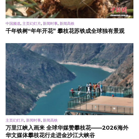
,
,
,
中国频道
主页幻灯片
新闻时事
新闻高铁
千年铁树“年年开花” 攀枝花苏铁成全球独有景观
,
,
主页幻灯片
新闻时事
新闻高铁
万里江峡入画来 全球华媒赞攀枝花——2026海外
华文媒体攀枝花行走进金沙江大峡谷