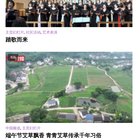
,
,
主页幻灯片
社区活动
艺术表演
踏歌而来
视频
,
中国频道
主页幻灯片
端午节艾草飘香 青青艾草传承千年习俗