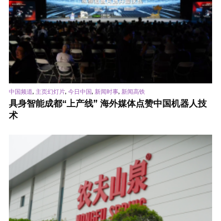
,
,
,
,
中国频道
主页幻灯片
今日中国
新闻时事
新闻高铁
具身智能成都“上产线” 海外媒体点赞中国机器人技
术