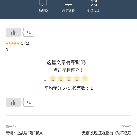
加评论
稍后观看
影院模式
+1
5
(
1
)
0
这篇文章有帮助吗？
点击星标评分！
平均评分
5
/ 5. 投票数：
1
+1
前一个
下一个
无锡：让故居 “活” 起来
无锡‘发现’正在播出《能不忆江