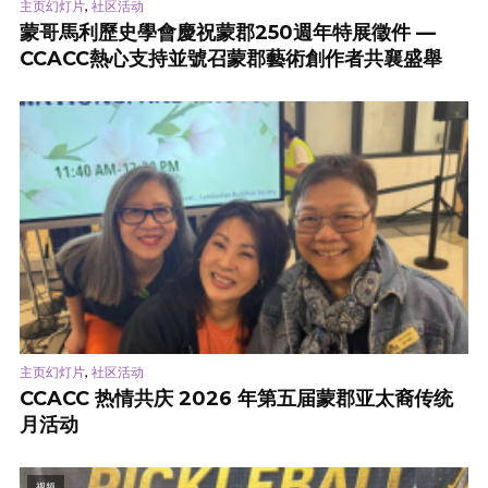
,
主页幻灯片
社区活动
蒙哥馬利歷史學會慶祝蒙郡250週年特展徵件 —
CCACC熱心支持並號召蒙郡藝術創作者共襄盛舉
,
主页幻灯片
社区活动
CCACC 热情共庆 2026 年第五届蒙郡亚太裔传统
月活动
视频