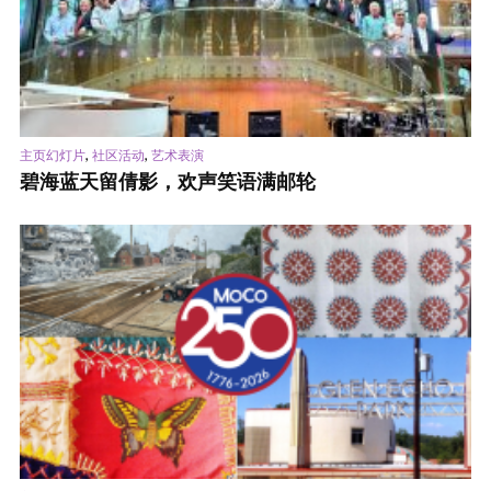
,
,
主页幻灯片
社区活动
艺术表演
碧海蓝天留倩影，欢声笑语满邮轮