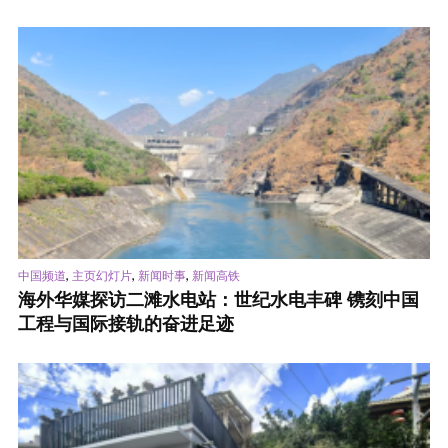
,
,
,
中国频道
主页幻灯片
新闻时事
新闻高铁
海外华媒探访二滩水电站：世纪水电丰碑 镌刻中国
工程与国际接轨的奋进足迹