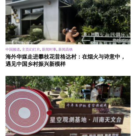
,
,
,
中国频道
主页幻灯片
新闻时事
新闻高铁
海外华媒走进攀枝花昔格达村：在烟火与诗意中，
遇见中国乡村振兴新模样