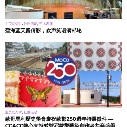
,
,
主页幻灯片
社区活动
艺术表演
碧海蓝天留倩影，欢声笑语满邮轮
,
主页幻灯片
社区活动
蒙哥馬利歷史學會慶祝蒙郡250週年特展徵件 —
CCACC熱心支持並號召蒙郡藝術創作者共襄盛舉