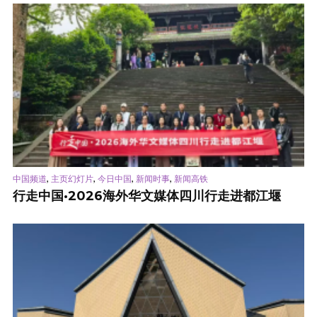
,
,
,
,
中国频道
主页幻灯片
今日中国
新闻时事
新闻高铁
行走中国·2026海外华文媒体四川行走进都江堰