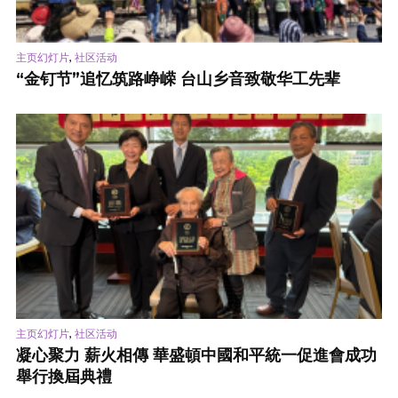
,
主页幻灯片
社区活动
“金钉节”追忆筑路峥嵘 台山乡音致敬华工先辈
,
主页幻灯片
社区活动
凝心聚力 薪火相傳 華盛頓中國和平統一促進會成功
舉行換屆典禮