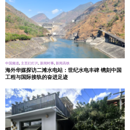
,
,
,
中国频道
主页幻灯片
新闻时事
新闻高铁
海外华媒探访二滩水电站：世纪水电丰碑 镌刻中国
工程与国际接轨的奋进足迹