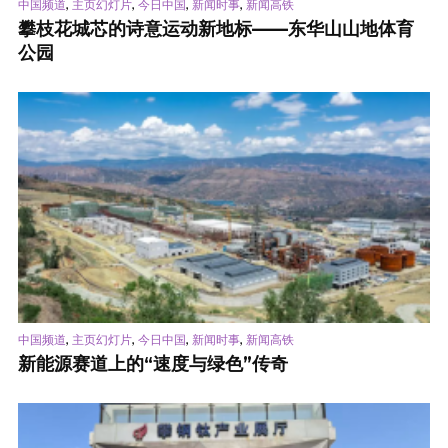
,
,
,
,
中国频道
主页幻灯片
今日中国
新闻时事
新闻高铁
攀枝花城芯的诗意运动新地标——东华山山地体育
公园
,
,
,
,
中国频道
主页幻灯片
今日中国
新闻时事
新闻高铁
新能源赛道上的“速度与绿色”传奇