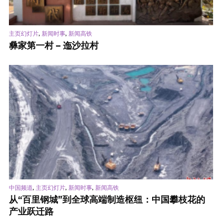
,
,
主页幻灯片
新闻时事
新闻高铁
彝家第一村 – 迤沙拉村
,
,
,
中国频道
主页幻灯片
新闻时事
新闻高铁
从“百里钢城”到全球高端制造枢纽：中国攀枝花的
产业跃迁路