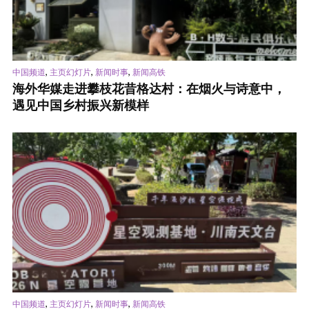
,
,
,
中国频道
主页幻灯片
新闻时事
新闻高铁
海外华媒走进攀枝花昔格达村：在烟火与诗意中，
遇见中国乡村振兴新模样
,
,
,
中国频道
主页幻灯片
新闻时事
新闻高铁