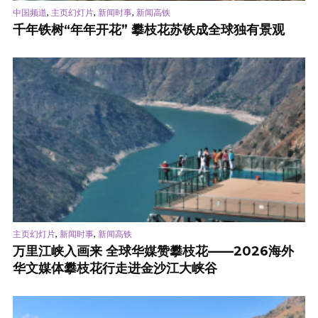
,
,
,
中国频道
主页幻灯片
新闻时事
新闻高铁
千年铁树“年年开花” 攀枝花苏铁成全球独有景观
,
,
主页幻灯片
新闻时事
新闻高铁
万里江峡入画来 全球华媒赞攀枝花——2026海外
华文媒体攀枝花行走进金沙江大峡谷