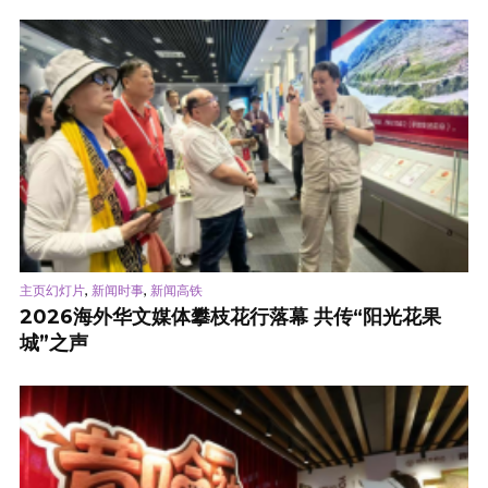
,
,
主页幻灯片
新闻时事
新闻高铁
2026海外华文媒体攀枝花行落幕 共传“阳光花果
城”之声