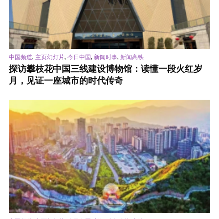
,
,
,
,
中国频道
主页幻灯片
今日中国
新闻时事
新闻高铁
探访攀枝花中国三线建设博物馆：读懂一段火红岁
月，见证一座城市的时代传奇