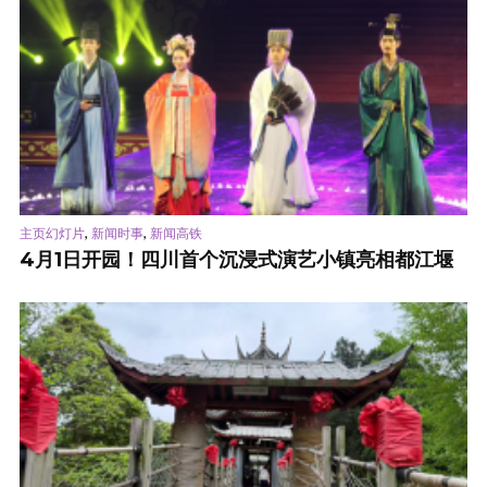
,
,
主页幻灯片
新闻时事
新闻高铁
4月1日开园！四川首个沉浸式演艺小镇亮相都江堰