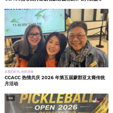
,
主页幻灯片
社区活动
CCACC 热情共庆 2026 年第五届蒙郡亚太裔传统
月活动
视频