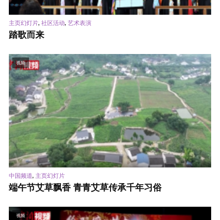
,
,
主页幻灯片
社区活动
艺术表演
踏歌而来
视频
,
中国频道
主页幻灯片
端午节艾草飘香 青青艾草传承千年习俗
视频