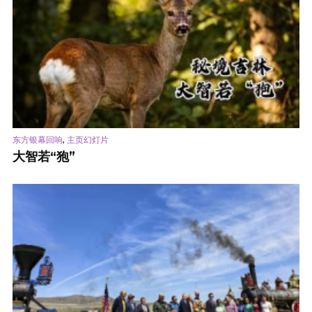
,
东方银幕回响
主页幻灯片
大智若“狍”