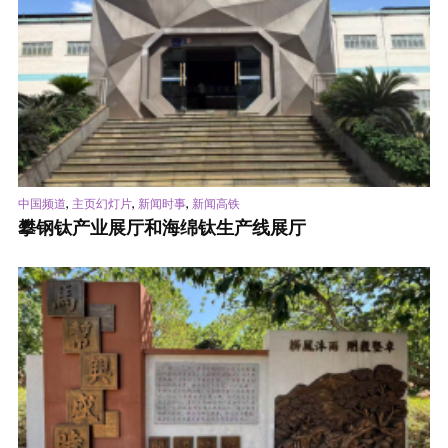
,
,
,
中国频道
主页幻灯片
新闻时事
新闻高铁
攀钢钛产业展厅和海绵钛生产线展厅