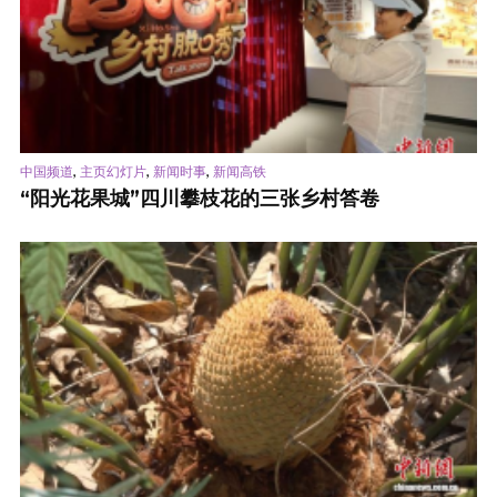
,
,
,
中国频道
主页幻灯片
新闻时事
新闻高铁
“阳光花果城”四川攀枝花的三张乡村答卷