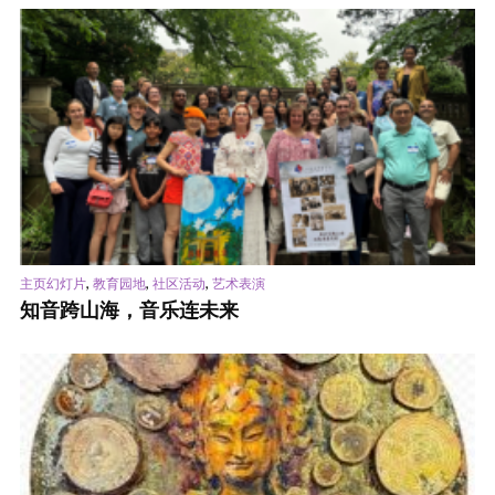
,
,
,
主页幻灯片
教育园地
社区活动
艺术表演
知音跨山海，音乐连未来