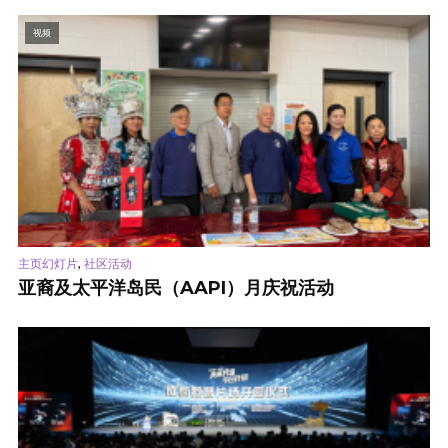
视频
,
主页幻灯片
社区活动
亚裔及太平洋岛民（AAPI）月庆祝活动