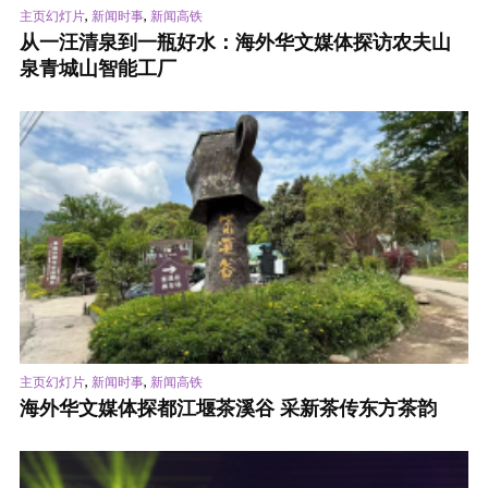
,
,
主页幻灯片
新闻时事
新闻高铁
从一汪清泉到一瓶好水：海外华文媒体探访农夫山
泉青城山智能工厂
,
,
主页幻灯片
新闻时事
新闻高铁
海外华文媒体探都江堰茶溪谷 采新茶传东方茶韵