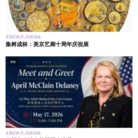
,
主页幻灯片
社区活动
集树成林：美京艺廊十周年庆祝展
视频
,
主页幻灯片
社区活动