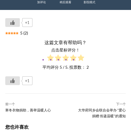
加评论
稍后观看
影院模式
+1
5
(
2
)
这篇文章有帮助吗？
点击星标评分！
平均评分
5
/ 5. 投票数：
2
+1
前一个
下一个
寒冬衣物捐助，善举温暖人心
大华府同乡会联合会举办 “爱心
捐赠 传递温暖”的通知
您也许喜欢