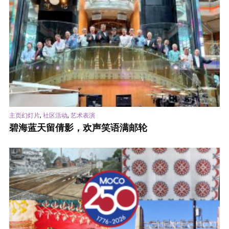
,
,
主页幻灯片
社区活动
艺术表演
碧海蓝天留倩影，欢声笑语满邮轮