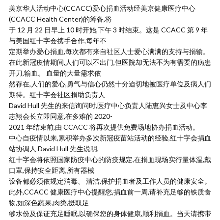
美京华人活动中心(CCACC)爱心捐血活动经美京健康医疗中心
(CCACC Health Center)的筹备,将
于 12 月 22 日早上 10 时开始,下午 3 时结束。这是 CCACC 第 9 年
与美国红十字会携手合作,每年不
定期举办爱心捐血,每次都有来自社区人士爱心满满的支持与捐输。
在此新冠疫情期间,人们可以不出门,但医院却无法不为有需要的病患
开刀,输血。 血量的大量需求依
然存在,人们的爱心,勇气与信心仍然十分迫切地被医疗单位及病人们
期待。红十字会社区捐助负责人
David Hull 先生的来信询问时,医疗中心负责人陆恵兴女士及中心李
志翔会长立即同意,在多难的 2020-
2021 年结束前,由 CCACC 将再次提供免费场地协办捐血活动。
中心自疫情以来,累积举办多次新冠疫苗站活动的经验,红十字会捐血
站协调人 David Hull 先生说明,
红十字会将依照国家防疫中心的防疫规定,在捐血现场实行量体温,戴
口罩,保持安全距离,所有器械
设备都必须依规定消毒、 清洁,保护捐血者及工作人员的健康安全。
此外,CCACC 健康医疗中心提醒您,捐血前一周,请补充足够的铁质食
物,如深色蔬果,肉类,摄取足
够水份及保证充足睡眠,以确保您的身体健康,顺利捐血。当天请携带