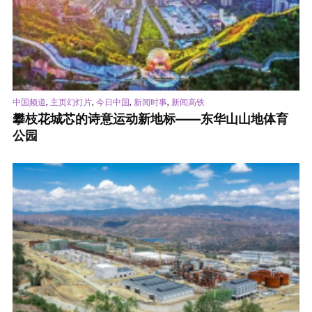
,
,
,
,
中国频道
主页幻灯片
今日中国
新闻时事
新闻高铁
攀枝花城芯的诗意运动新地标——东华山山地体育
公园