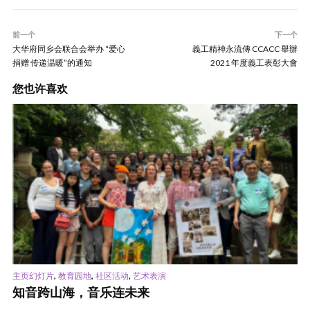
前一个
下一个
大华府同乡会联合会举办 “爱心
義工精神永流傳 CCACC 舉辦
捐赠 传递温暖”的通知
2021 年度義工表彰大會
您也许喜欢
,
,
,
主页幻灯片
教育园地
社区活动
艺术表演
知音跨山海，音乐连未来