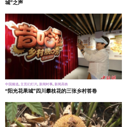
城”之声
,
,
,
中国频道
主页幻灯片
新闻时事
新闻高铁
“阳光花果城”四川攀枝花的三张乡村答卷