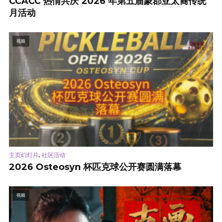
CCACC 热情共庆 2026 年第五届蒙郡亚太裔传统
月活动
视频
,
主页幻灯片
社区活动
2026 Osteosyn 杯匹克球公开赛圆满落幕
视频