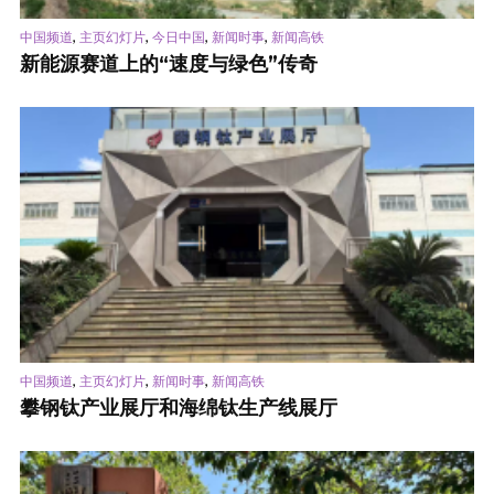
,
,
,
,
中国频道
主页幻灯片
今日中国
新闻时事
新闻高铁
新能源赛道上的“速度与绿色”传奇
,
,
,
中国频道
主页幻灯片
新闻时事
新闻高铁
攀钢钛产业展厅和海绵钛生产线展厅