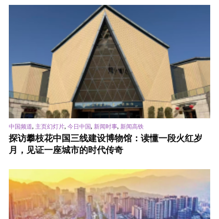
,
,
,
,
中国频道
主页幻灯片
今日中国
新闻时事
新闻高铁
探访攀枝花中国三线建设博物馆：读懂一段火红岁
月，见证一座城市的时代传奇