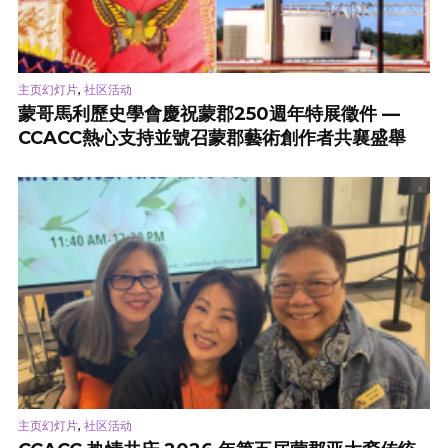
,
主页幻灯片
社区活动
蒙哥馬利歷史學會慶祝蒙郡250週年特展徵件 —
CCACC熱心支持並號召蒙郡藝術創作者共襄盛舉
,
主页幻灯片
社区活动