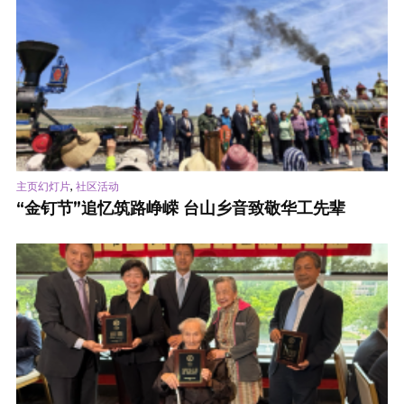
,
主页幻灯片
社区活动
“金钉节”追忆筑路峥嵘 台山乡音致敬华工先辈