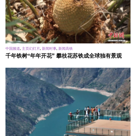
,
,
,
中国频道
主页幻灯片
新闻时事
新闻高铁
千年铁树“年年开花” 攀枝花苏铁成全球独有景观