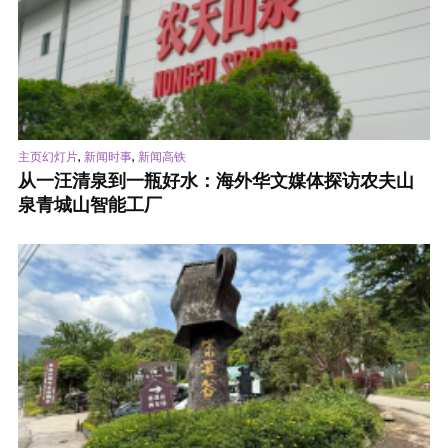
,
,
主页幻灯片
新闻时事
新闻高铁
从一汪清泉到一瓶好水：海外华文媒体探访农夫山
泉青城山智能工厂