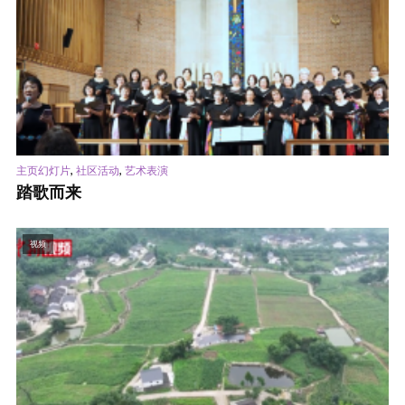
,
,
主页幻灯片
社区活动
艺术表演
踏歌而来
视频