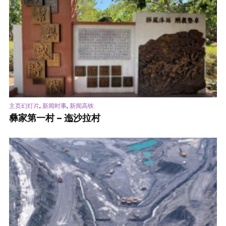
,
,
主页幻灯片
新闻时事
新闻高铁
彝家第一村 – 迤沙拉村