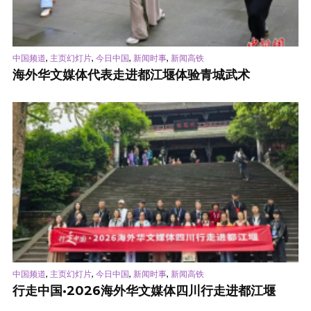
,
,
,
,
中国频道
主页幻灯片
今日中国
新闻时事
新闻高铁
海外华文媒体代表走进都江堰体验青城武术
,
,
,
,
中国频道
主页幻灯片
今日中国
新闻时事
新闻高铁
行走中国·2026海外华文媒体四川行走进都江堰