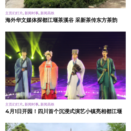
,
,
主页幻灯片
新闻时事
新闻高铁
海外华文媒体探都江堰茶溪谷 采新茶传东方茶韵
,
,
主页幻灯片
新闻时事
新闻高铁
4月1日开园！四川首个沉浸式演艺小镇亮相都江堰