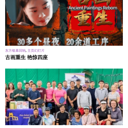
,
东方银幕回响
主页幻灯片
古画重生 艳惊四座