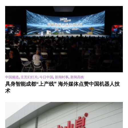
,
,
,
,
中国频道
主页幻灯片
今日中国
新闻时事
新闻高铁
具身智能成都“上产线” 海外媒体点赞中国机器人技
术