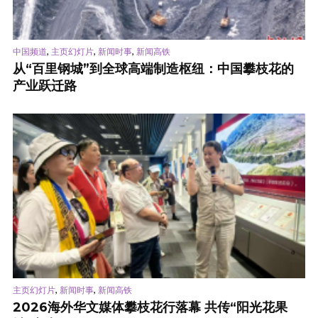
,
,
,
中国频道
主页幻灯片
新闻时事
新闻高铁
从“百里钢城”到全球高端制造枢纽：中国攀枝花的
产业跃迁路
,
,
主页幻灯片
新闻时事
新闻高铁
2026海外华文媒体攀枝花行落幕 共传“阳光花果