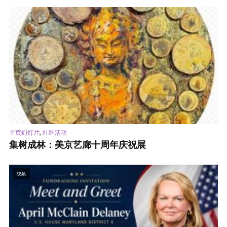
,
主页幻灯片
社区活动
集树成林：美京艺廊十周年庆祝展
视频