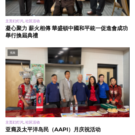
,
主页幻灯片
社区活动
凝心聚力 薪火相傳 華盛頓中國和平統一促進會成功
舉行換屆典禮
视频
,
主页幻灯片
社区活动
亚裔及太平洋岛民（AAPI）月庆祝活动