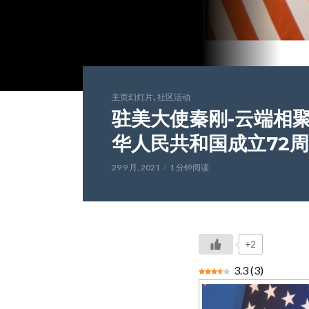
,
主页幻灯片
社区活动
驻美大使秦刚-云端相
华人民共和国成立72
29 9 月, 2021
1 分钟阅读
+2
3.3
(
3
)