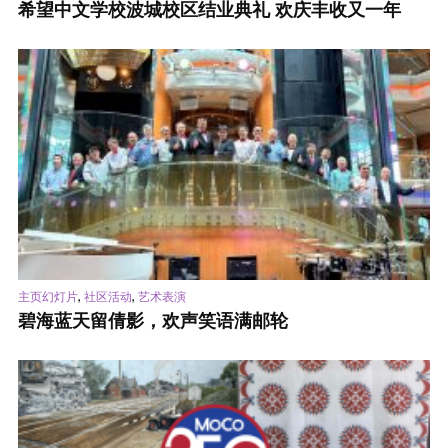
希望中文学校波城校区结业典礼 欢庆丰收又一年
,
,
主页幻灯片
社区活动
艺术表演
碧海蓝天留倩影，欢声笑语满邮轮