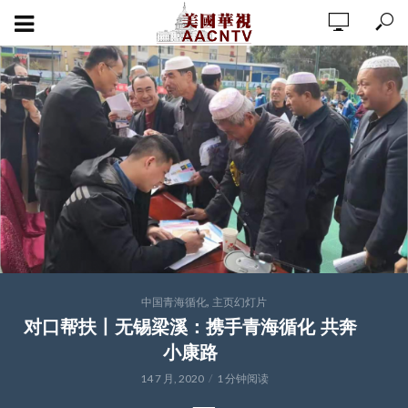
,
中国青海循化
主页幻灯片
对口帮扶丨无锡梁溪：携手青海循化 共奔
小康路
14 7 月, 2020
1 分钟阅读