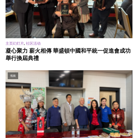
,
主页幻灯片
社区活动
凝心聚力 薪火相傳 華盛頓中國和平統一促進會成功
舉行換屆典禮
视频