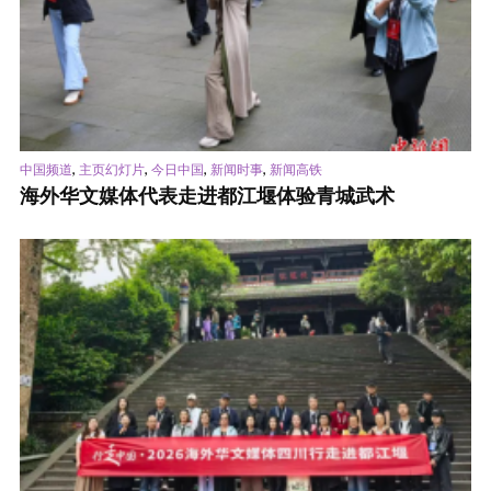
,
,
,
,
中国频道
主页幻灯片
今日中国
新闻时事
新闻高铁
海外华文媒体代表走进都江堰体验青城武术