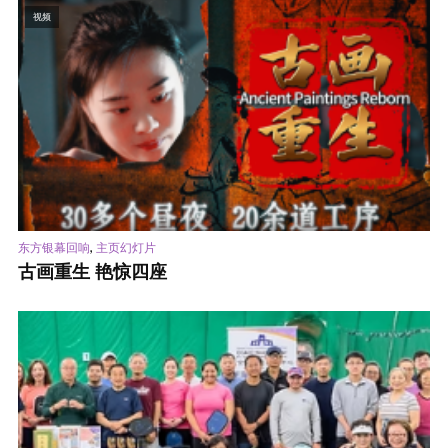
视频
,
东方银幕回响
主页幻灯片
古画重生 艳惊四座