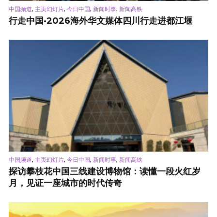
,
,
,
,
中国频道
主页幻灯片
今日中国
新闻时事
新闻高铁
行走中国·2026海外华文媒体四川行走进都江堰
,
,
,
,
中国频道
主页幻灯片
今日中国
新闻时事
新闻高铁
探访攀枝花中国三线建设博物馆：读懂一段火红岁
月，见证一座城市的时代传奇