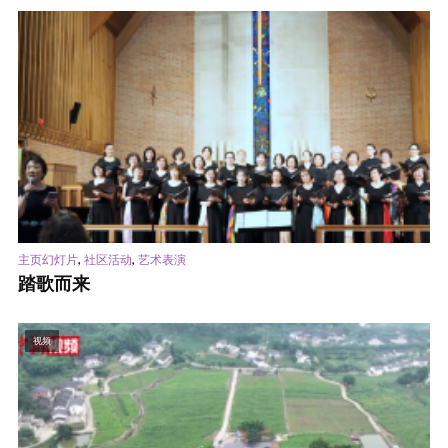
,
,
主页幻灯片
社区活动
艺术表演
踏歌而来
视频