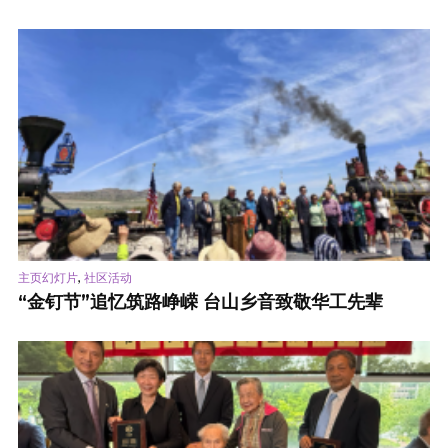
,
主页幻灯片
社区活动
“金钉节”追忆筑路峥嵘 台山乡音致敬华工先辈