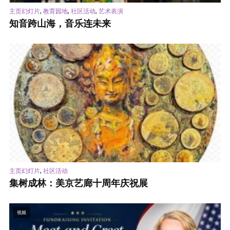
,
,
,
主页幻灯片
教育园地
社区活动
艺术表演
知音跨山海，音乐连未来
,
主页幻灯片
社区活动
集树成林：美京艺廊十周年庆祝展
视频