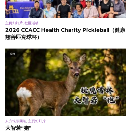
,
主页幻灯片
社区活动
2026 CCACC Health Charity Pickleball（健康
慈善匹克球杯）
视频
,
东方银幕回响
主页幻灯片
大智若“狍”