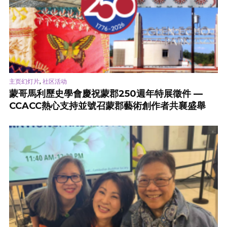
,
主页幻灯片
社区活动
蒙哥馬利歷史學會慶祝蒙郡250週年特展徵件 —
CCACC熱心支持並號召蒙郡藝術創作者共襄盛舉