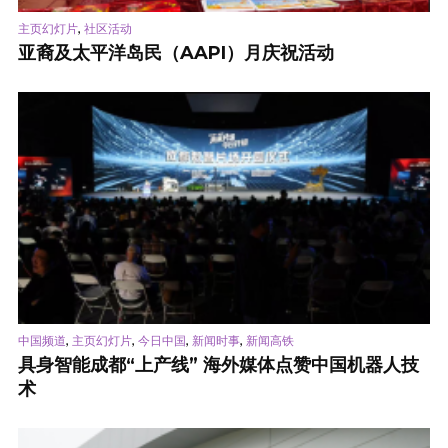
,
主页幻灯片
社区活动
亚裔及太平洋岛民（AAPI）月庆祝活动
,
,
,
,
中国频道
主页幻灯片
今日中国
新闻时事
新闻高铁
具身智能成都“上产线” 海外媒体点赞中国机器人技
术