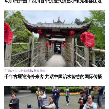
4月1日开园！四川首个沉浸式演艺小镇亮相都江堰
,
,
主页幻灯片
新闻时事
新闻高铁
千年古堰迎海外来客 共话中国治水智慧的国际传播