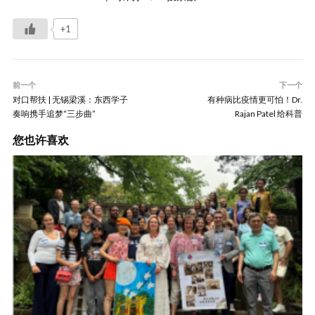
+1
前一个
下一个
对口帮扶 | 无锡梁溪：东西学子
有种病比疫情更可怕！Dr.
奏响携手追梦“三步曲”
Rajan Patel 给科普
您也许喜欢