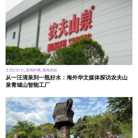
,
,
主页幻灯片
新闻时事
新闻高铁
从一汪清泉到一瓶好水：海外华文媒体探访农夫山
泉青城山智能工厂