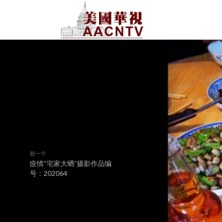
前一个
疫情“宅家大晒”摄影作品编
号：202064