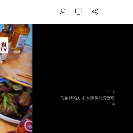
下一个
马象嘶鸣方寸地 隔屏对弈定乾
坤