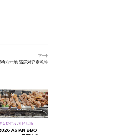
下一个
嘶鸣方寸地 隔屏对弈定乾坤
视频
,
主页幻灯片
社区活动
2026 ASIAN BBQ