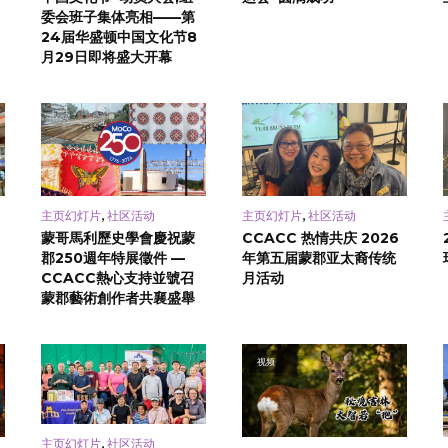
委会班子集体亮相——第
24届华盛顿中国文化节8
月29日即将盛大开幕
,
,
主页幻灯片
社区活动
主页幻灯片
社区活动
蒙哥馬利歷史學會慶祝蒙
CCACC 热情共庆 2026
郡250週年特展徵件 —
年第五届蒙郡亚太裔传统
CCACC熱心支持並號召
月活动
蒙郡藝術創作者共襄盛舉
视频
,
主页幻灯片
社区活动