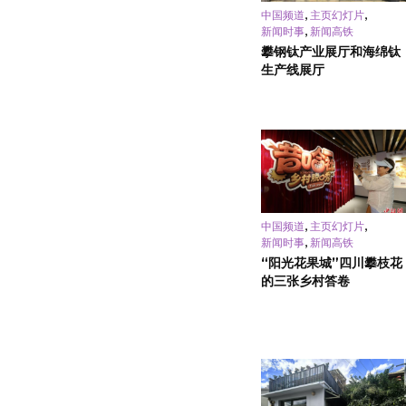
,
,
中国频道
主页幻灯片
,
新闻时事
新闻高铁
攀钢钛产业展厅和海绵钛
生产线展厅
,
,
中国频道
主页幻灯片
,
新闻时事
新闻高铁
“阳光花果城”四川攀枝花
的三张乡村答卷