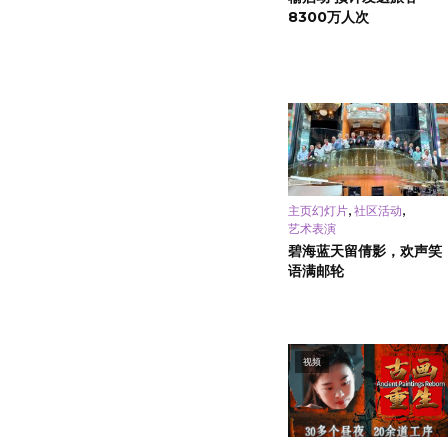
8300万人次
,
,
主页幻灯片
社区活动
艺术表演
碧海蓝天留倩影，欢声笑
语满邮轮
视频