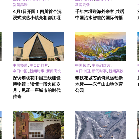
新闻高铁
新闻高铁
4月1日开园！四川首个沉
千年古堰迎海外来客 共话
浸式演艺小镇亮相都江堰
中国治水智慧的国际传播
,
,
,
,
中国频道
主页幻灯片
中国频道
主页幻灯片
,
,
,
,
今日中国
新闻时事
新闻高铁
今日中国
新闻时事
新闻高铁
探访攀枝花中国三线建设
攀枝花城芯的诗意运动新
博物馆：读懂一段火红岁
地标——东华山山地体育
月，见证一座城市的时代
公园
传奇