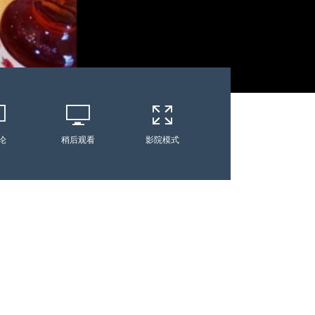
论
稍后观看
影院模式