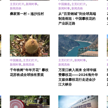
,
,
,
,
主页幻灯片
新闻时事
中国频道
主页幻灯片
,
新闻高铁
新闻时事
新闻高铁
彝家第一村 – 迤沙拉村
从“百里钢城”到全球高端
制造枢纽：中国攀枝花的
产业跃迁路
,
,
,
,
中国频道
主页幻灯片
主页幻灯片
新闻时事
,
新闻时事
新闻高铁
新闻高铁
千年铁树“年年开花” 攀枝
万里江峡入画来 全球华媒
花苏铁成全球独有景观
赞攀枝花——2026海外华
文媒体攀枝花行走进金沙
江大峡谷