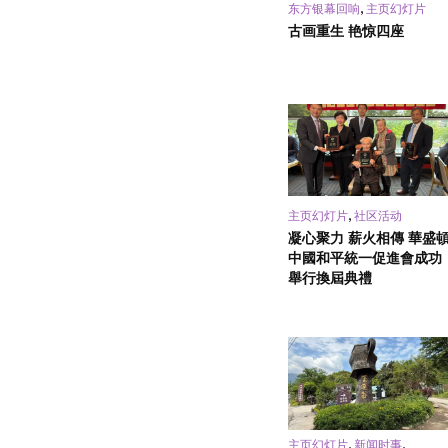
,
东方银幕回响
主页幻灯片
古画重生 艳惊四座
,
主页幻灯片
社区活动
凝心聚力 薪火相傳 華盛
中國和平統一促進會成功
舉行換屆典禮
,
,
主页幻灯片
新闻时事