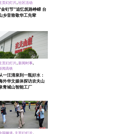
,
主页幻灯片
社区活动
“金钉节”追忆筑路峥嵘 台
山乡音致敬华工先辈
,
,
主页幻灯片
新闻时事
新闻高铁
从一汪清泉到一瓶好水：
海外华文媒体探访农夫山
泉青城山智能工厂
,
,
中国频道
主页幻灯片