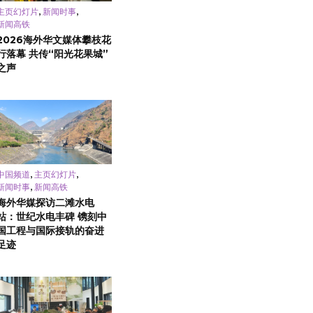
,
,
主页幻灯片
新闻时事
新闻高铁
2026海外华文媒体攀枝花
行落幕 共传“阳光花果城”
之声
,
,
中国频道
主页幻灯片
,
新闻时事
新闻高铁
海外华媒探访二滩水电
站：世纪水电丰碑 镌刻中
国工程与国际接轨的奋进
足迹