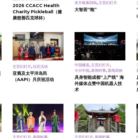
,
东方银幕回响
主页幻灯片
2026 CCACC Health
大智若“狍”
Charity Pickleball（健
康慈善匹克球杯）
视频
,
,
中国频道
主页幻灯片
,
主页幻灯片
社区活动
,
,
今日中国
新闻时事
新闻高铁
頓
亚裔及太平洋岛民
具身智能成都“上产线” 海
（AAPI）月庆祝活动
外媒体点赞中国机器人技
术
,
,
,
,
主页幻灯片
新闻时事
主页幻灯片
新闻时事