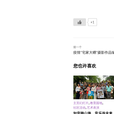
+1
前一个
疫情“宅家大晒”摄影作品编
您也许喜欢
,
,
主页幻灯片
教育园地
,
社区活动
艺术表演
知音跨山海，音乐连未来