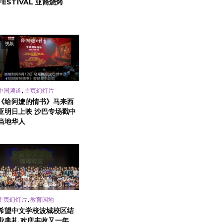
FESTIVAL 亚裔烧烤
视频
,
中国频道
主页幻灯片
《给阿嬷的情书》马来西
亚明日上映 沙巴专场戳中
当地华人
,
主页幻灯片
教育园地
希望中文学校波城校区结
业典礼 欢庆丰收又一年