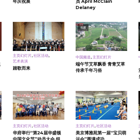
年庆祝展
员 April McClain
Delaney
视频
,
,
主页幻灯片
社区活动
,
中国频道
主页幻灯片
艺术表演
祖
端午节艾草飘香 青青艾草
踏歌而来
传承千年习俗
,
,
主页幻灯片
社区活动
主页幻灯片
社区活动
华府举行“第24届华盛顿
美京博雅苑第一届“宝贝萌
中国文化节”动员大会,组
运会”圆满成功