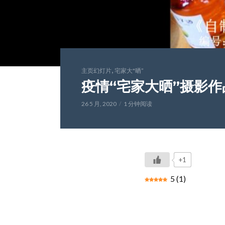
,
主页幻灯片
宅家大"晒”
疫情“宅家大晒”摄影作品
26 5 月, 2020
1 分钟阅读
+1
5
(
1
)