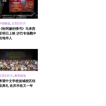
视频
,
中国频道
主页幻灯片
《给阿嬷的情书》马来西
亚明日上映 沙巴专场戳中
当地华人
,
主页幻灯片
教育园地
希望中文学校波城校区结
业典礼 欢庆丰收又一年