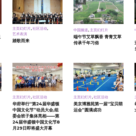
视频
,
,
主页幻灯片
社区活动
,
中国频道
主页幻灯片
艺术表演
祖
端午节艾草飘香 青青艾草
踏歌而来
传承千年习俗
,
,
主页幻灯片
社区活动
主页幻灯片
社区活动
华府举行“第24届华盛顿
美京博雅苑第一届“宝贝萌
中国文化节”动员大会,组
运会”圆满成功
委会班子集体亮相——第
24届华盛顿中国文化节8
月29日即将盛大开幕