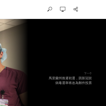
下一个
馬里蘭州推遲初選，因新冠狀
病毒選舉将改為郵件投票