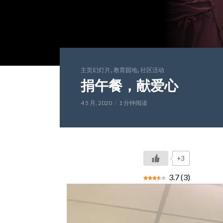
,
,
主页幻灯片
教育园地
社区活动
捐午餐，献爱心
4 5 月, 2020
1 分钟阅读
+3
3.7
(
3
)