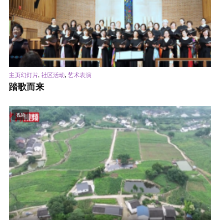
,
,
主页幻灯片
社区活动
艺术表演
踏歌而来
视频