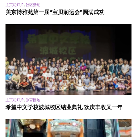
,
主页幻灯片
社区活动
美京博雅苑第一届“宝贝萌运会”圆满成功
,
主页幻灯片
教育园地
希望中文学校波城校区结业典礼 欢庆丰收又一年