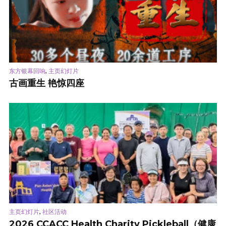
,
东方银幕回响
主页幻灯片
古画重生 艳惊四座
,
主页幻灯片
社区活动
2026 CCACC Health Charity Pickleball（健康