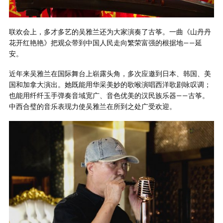
联欢会上，多才多艺的吴雅兰还为大家演奏了古筝。一曲《山丹丹
花开红艳艳》把观众带到中国人民走向繁荣富强的根据地——延
安。
近年来吴雅兰在国际舞台上崭露头角，多次应邀到日本、韩国、美
国和加拿大演出。她既能用华采美妙的歌喉演唱西洋歌剧咏叹调；
也能用纤纤玉手弹奏音域宽广、音色优美的汉民族乐器——古筝。
中西合璧的音乐表现力使吴雅兰在所到之处广受欢迎。