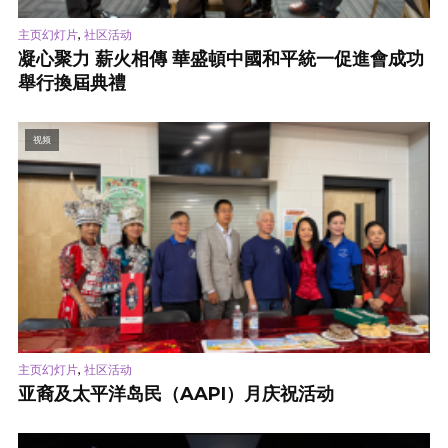
,
主页幻灯片
社区活动
凝心聚力 薪火相傳 華盛頓中國和平統一促進會成功
舉行換屆典禮
视频
,
主页幻灯片
社区活动
亚裔及太平洋岛民（AAPI）月庆祝活动