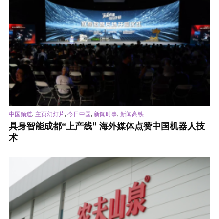
,
,
,
,
中国频道
主页幻灯片
今日中国
新闻时事
新闻高铁
具身智能成都“上产线” 海外媒体点赞中国机器人技
术