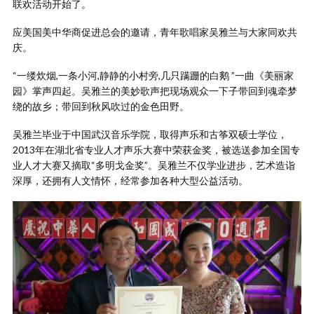
联欢活动开始了。
应美国美中华商促进总会的邀请，青年歌唱家吴雅兰与大家同欢共
庆。
“一缕炊烟,一条小河,静静的小村旁,几只蹒跚的白鹅 ”一曲《美丽家
园》掌声四起。吴雅兰的美妙歌声把现场观众一下子带回到魂牵梦
绕的故乡；带回到秋风吹过的金色田野。
吴雅兰毕业于中国武汉音乐学院，取得声乐和古筝双硕士学位，
2013年在湖北省专业人才声乐大赛中荣获金奖，被选送参加全国专
业人才大赛又摘取“多明戈金奖”。吴雅兰不仅学业进步，艺术造诣
深厚，还拥有人文情怀，经常参加各种大型公益活动。