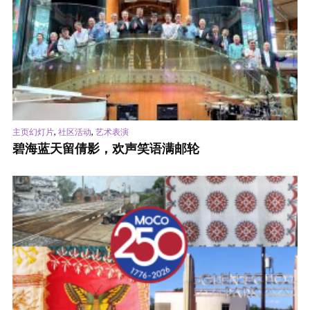
,
,
主页幻灯片
社区活动
艺术表演
碧海蓝天留倩影，欢声笑语满邮轮