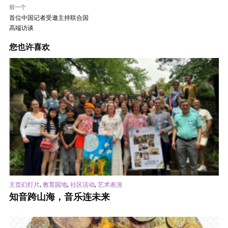
前一个
首位中国记者受邀主持联合国
高端访谈
您也许喜欢
,
,
,
主页幻灯片
教育园地
社区活动
艺术表演
知音跨山海，音乐连未来