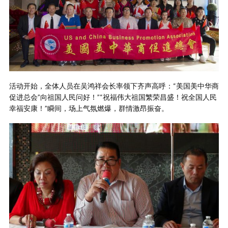
活动开始，全体人员在吴鸿祥会长率领下齐声高呼：“美国美中华商
促进总会”向祖国人民问好！”“祝福伟大祖国繁荣昌盛！祝全国人民
幸福安康！”瞬间，场上气氛燃爆，群情激昂振奋。