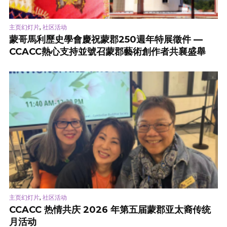
,
主页幻灯片
社区活动
蒙哥馬利歷史學會慶祝蒙郡250週年特展徵件 —
CCACC熱心支持並號召蒙郡藝術創作者共襄盛舉
,
主页幻灯片
社区活动
CCACC 热情共庆 2026 年第五届蒙郡亚太裔传统
月活动