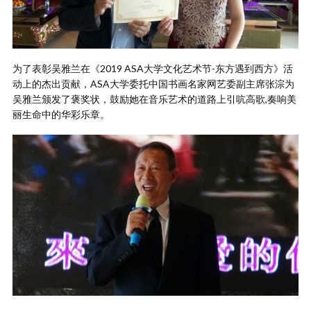
为了表彰吴雅兰在《2019 ASA大学文化艺术节-东方遇到西方》活
动上的杰出贡献，ASA大学委托中国书画名家网艺委副主席张淙为
吴雅兰颁发了褒奖状，鼓励她在音乐艺术的道路上引吭高歌,奏响美
丽生命中的华彩乐章。