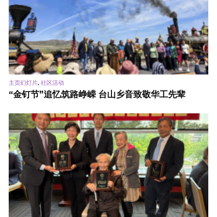
,
主页幻灯片
社区活动
“金钉节”追忆筑路峥嵘 台山乡音致敬华工先辈