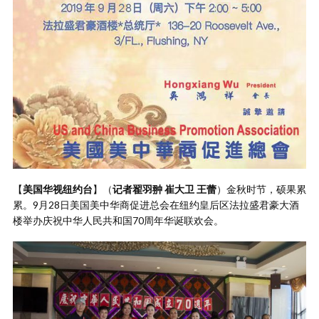
【
美国华视纽约台
】（
记者翟羽翀 崔大卫 王蕾
）金秋时节，硕果累
累。9月28日美国美中华商促进总会在纽约皇后区法拉盛君豪大酒
楼举办庆祝中华人民共和国70周年华诞联欢会。