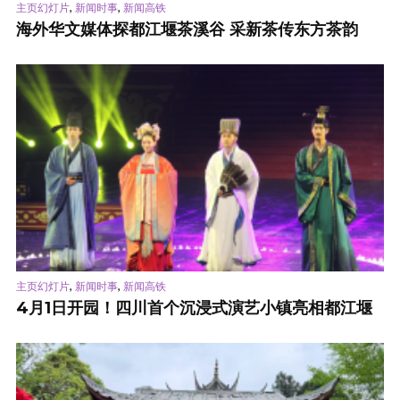
,
,
主页幻灯片
新闻时事
新闻高铁
海外华文媒体探都江堰茶溪谷 采新茶传东方茶韵
,
,
主页幻灯片
新闻时事
新闻高铁
4月1日开园！四川首个沉浸式演艺小镇亮相都江堰