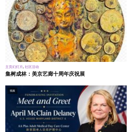
,
主页幻灯片
社区活动
集树成林：美京艺廊十周年庆祝展
视频