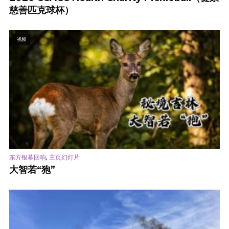
慈善匹克球杯）
视频
,
东方银幕回响
主页幻灯片
大智若“狍”