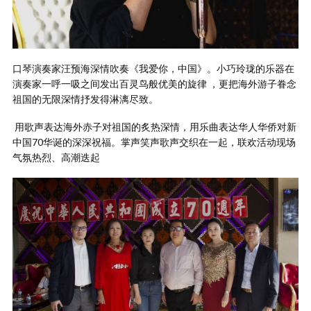
口琴演奏家汪预海深情吹奏《我爱你，中国》。小巧玲珑的乐器在
演奏家一呼一吸之间发出百灵鸟般优美的旋律 ，更把海外游子眷念
祖国的无限深情抒发得淋漓尽致。
用歌声表达海外赤子对祖国的炙热深情，用乐曲表达华人华侨对新
中国70华诞的深深祝福。掌声笑声歌声交织在一起，联欢活动现场
气氛热烈、高潮迭起