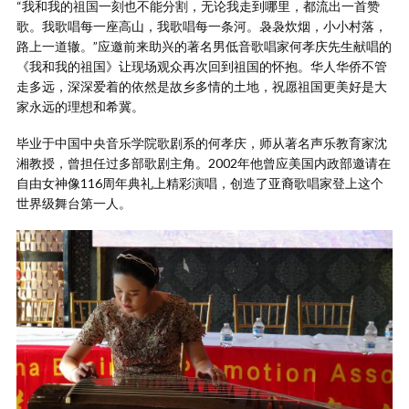
“我和我的祖国一刻也不能分割，无论我走到哪里，都流出一首赞
歌。我歌唱每一座高山，我歌唱每一条河。袅袅炊烟，小小村落，
路上一道辙。”应邀前来助兴的著名男低音歌唱家何孝庆先生献唱的
《我和我的祖国》让现场观众再次回到祖国的怀抱。华人华侨不管
走多远，深深爱着的依然是故乡多情的土地，祝愿祖国更美好是大
家永远的理想和希冀。
毕业于中国中央音乐学院歌剧系的何孝庆，师从著名声乐教育家沈
湘教授，曾担任过多部歌剧主角。2002年他曾应美国内政部邀请在
自由女神像116周年典礼上精彩演唱，创造了亚裔歌唱家登上这个
世界级舞台第一人。