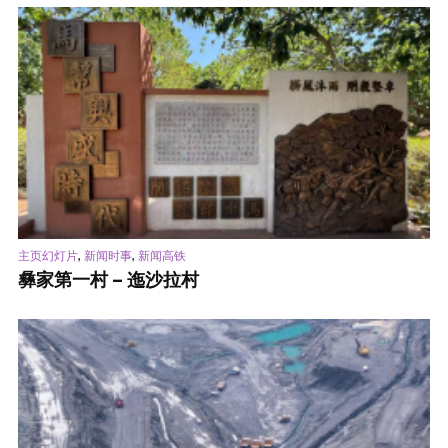
,
,
主页幻灯片
新闻时事
新闻高铁
彝家第一村 – 迤沙拉村