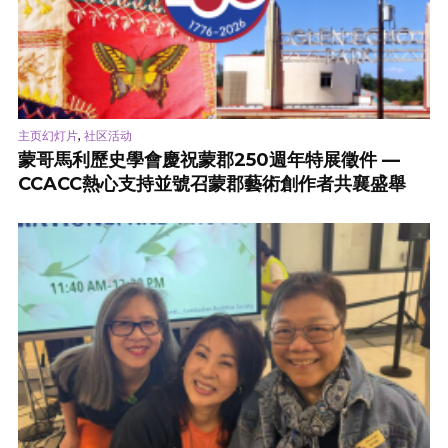
,
主页幻灯片
社区活动
蒙哥馬利歷史學會慶祝蒙郡250週年特展徵件 —
CCACC熱心支持並號召蒙郡藝術創作者共襄盛舉