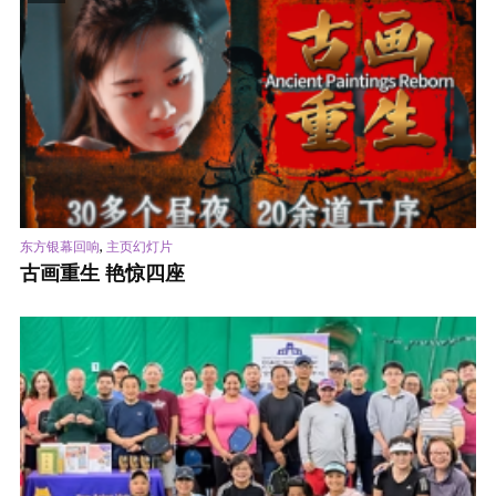
,
东方银幕回响
主页幻灯片
古画重生 艳惊四座