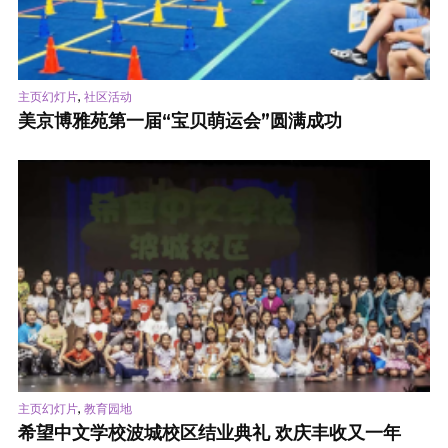
,
主页幻灯片
社区活动
美京博雅苑第一届“宝贝萌运会”圆满成功
,
主页幻灯片
教育园地
希望中文学校波城校区结业典礼 欢庆丰收又一年