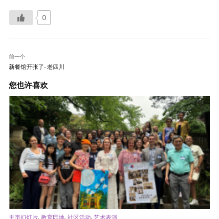
0
前一个
新餐馆开张了- 老四川
您也许喜欢
,
,
,
主页幻灯片
教育园地
社区活动
艺术表演