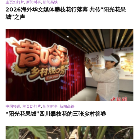
,
,
主页幻灯片
新闻时事
新闻高铁
2026海外华文媒体攀枝花行落幕 共传“阳光花果
城”之声
,
,
,
中国频道
主页幻灯片
新闻时事
新闻高铁
“阳光花果城”四川攀枝花的三张乡村答卷