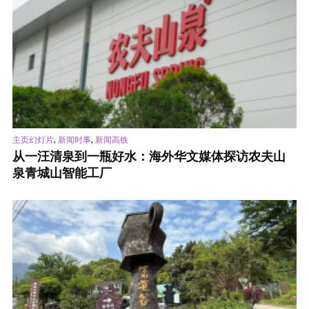
,
,
主页幻灯片
新闻时事
新闻高铁
从一汪清泉到一瓶好水：海外华文媒体探访农夫山
泉青城山智能工厂