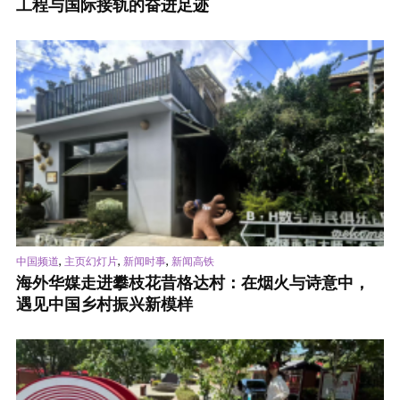
工程与国际接轨的奋进足迹
,
,
,
中国频道
主页幻灯片
新闻时事
新闻高铁
海外华媒走进攀枝花昔格达村：在烟火与诗意中，
遇见中国乡村振兴新模样