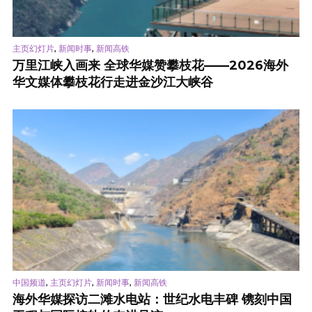
,
,
主页幻灯片
新闻时事
新闻高铁
万里江峡入画来 全球华媒赞攀枝花——2026海外
华文媒体攀枝花行走进金沙江大峡谷
,
,
,
中国频道
主页幻灯片
新闻时事
新闻高铁
海外华媒探访二滩水电站：世纪水电丰碑 镌刻中国