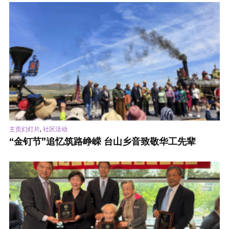
,
主页幻灯片
社区活动
“金钉节”追忆筑路峥嵘 台山乡音致敬华工先辈