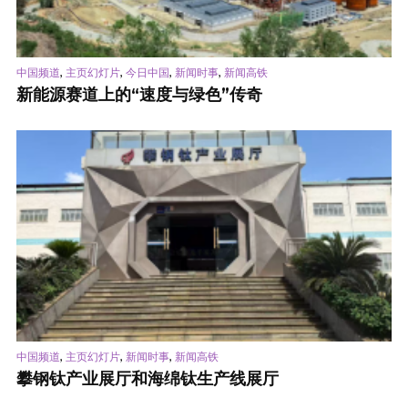
,
,
,
,
中国频道
主页幻灯片
今日中国
新闻时事
新闻高铁
新能源赛道上的“速度与绿色”传奇
,
,
,
中国频道
主页幻灯片
新闻时事
新闻高铁
攀钢钛产业展厅和海绵钛生产线展厅