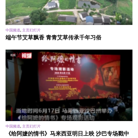
,
中国频道
主页幻灯片
端午节艾草飘香 青青艾草传承千年习俗
视频
,
中国频道
主页幻灯片
《给阿嬷的情书》马来西亚明日上映 沙巴专场戳中