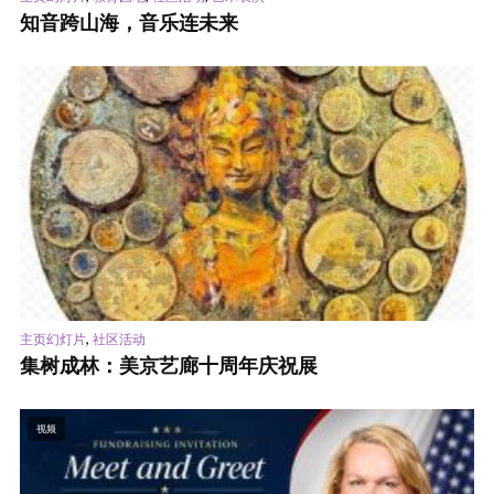
知音跨山海，音乐连未来
,
主页幻灯片
社区活动
集树成林：美京艺廊十周年庆祝展
视频