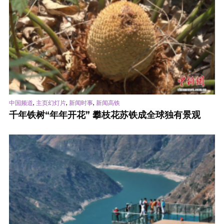
,
,
,
中国频道
主页幻灯片
新闻时事
新闻高铁
千年铁树“年年开花” 攀枝花苏铁成全球独有景观