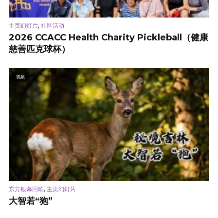
,
主页幻灯片
社区活动
2026 CCACC Health Charity Pickleball（健康
慈善匹克球杯）
视频
,
东方银幕回响
主页幻灯片
大智若“狍”