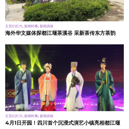
,
,
主页幻灯片
新闻时事
新闻高铁
海外华文媒体探都江堰茶溪谷 采新茶传东方茶韵
,
,
主页幻灯片
新闻时事
新闻高铁
4月1日开园！四川首个沉浸式演艺小镇亮相都江堰