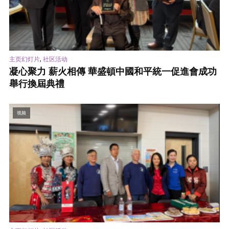
,
主页幻灯片
社区活动
凝心聚力 薪火相傳 華盛頓中國和平統一促進會成功
舉行換屆典禮
视频