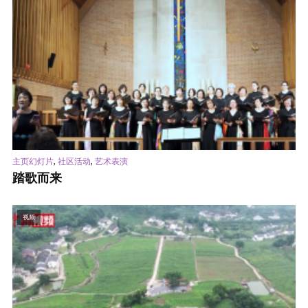
,
,
主页幻灯片
社区活动
艺术表演
踏歌而来
视频