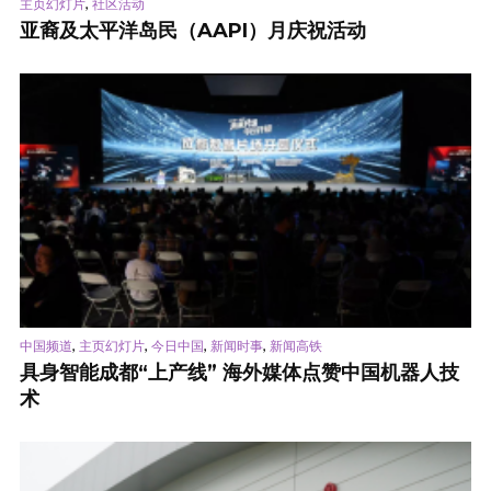
,
主页幻灯片
社区活动
亚裔及太平洋岛民（AAPI）月庆祝活动
,
,
,
,
中国频道
主页幻灯片
今日中国
新闻时事
新闻高铁
具身智能成都“上产线” 海外媒体点赞中国机器人技
术