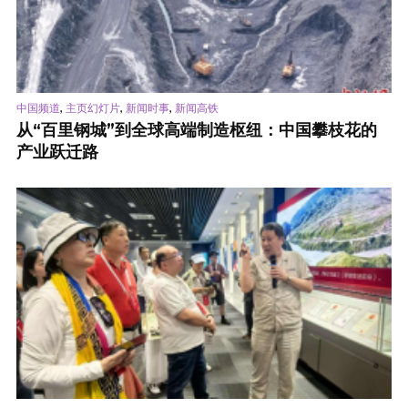
,
,
,
中国频道
主页幻灯片
新闻时事
新闻高铁
从“百里钢城”到全球高端制造枢纽：中国攀枝花的
产业跃迁路