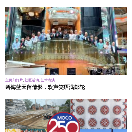
,
,
主页幻灯片
社区活动
艺术表演
碧海蓝天留倩影，欢声笑语满邮轮