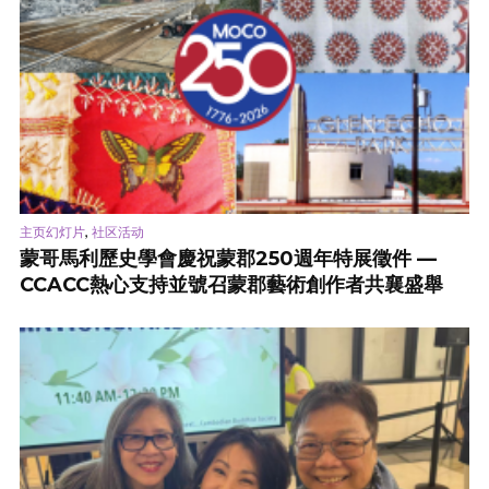
,
主页幻灯片
社区活动
蒙哥馬利歷史學會慶祝蒙郡250週年特展徵件 —
CCACC熱心支持並號召蒙郡藝術創作者共襄盛舉