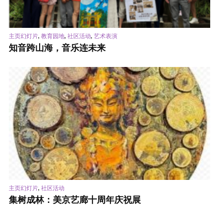
,
,
,
主页幻灯片
教育园地
社区活动
艺术表演
知音跨山海，音乐连未来
,
主页幻灯片
社区活动
集树成林：美京艺廊十周年庆祝展