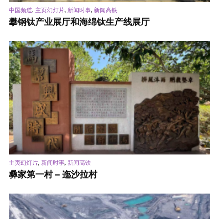
,
,
,
中国频道
主页幻灯片
新闻时事
新闻高铁
攀钢钛产业展厅和海绵钛生产线展厅
,
,
主页幻灯片
新闻时事
新闻高铁
彝家第一村 – 迤沙拉村