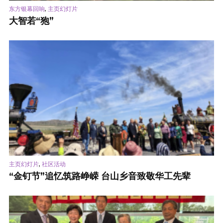
,
东方银幕回响
主页幻灯片
大智若“狍”
,
主页幻灯片
社区活动
“金钉节”追忆筑路峥嵘 台山乡音致敬华工先辈