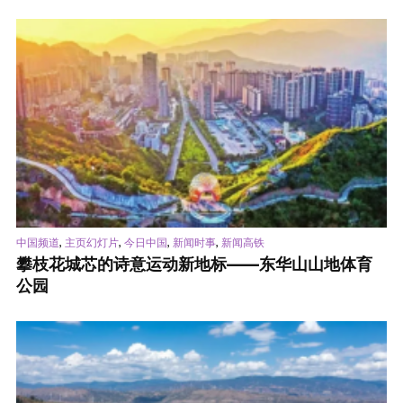
,
,
,
,
中国频道
主页幻灯片
今日中国
新闻时事
新闻高铁
攀枝花城芯的诗意运动新地标——东华山山地体育
公园