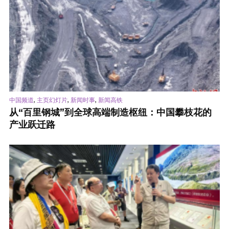
,
,
,
中国频道
主页幻灯片
新闻时事
新闻高铁
从“百里钢城”到全球高端制造枢纽：中国攀枝花的
产业跃迁路