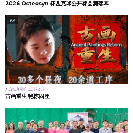
2026 Osteosyn 杯匹克球公开赛圆满落幕
视频
,
东方银幕回响
主页幻灯片
古画重生 艳惊四座