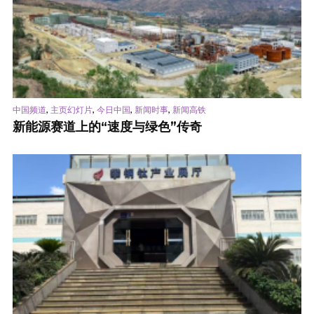
,
,
,
,
中国频道
主页幻灯片
今日中国
新闻时事
新闻高铁
新能源赛道上的“速度与绿色”传奇