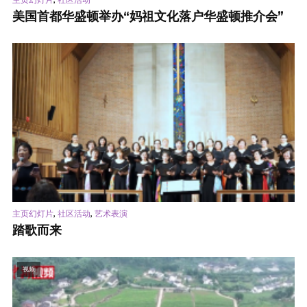
美国首都华盛顿举办“妈祖文化落户华盛顿推介会”
,
,
主页幻灯片
社区活动
艺术表演
踏歌而来
视频