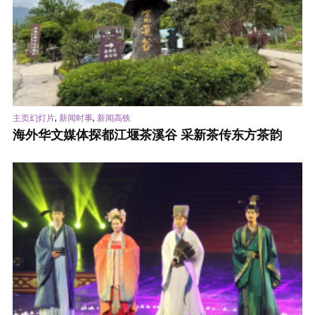
,
,
主页幻灯片
新闻时事
新闻高铁
海外华文媒体探都江堰茶溪谷 采新茶传东方茶韵