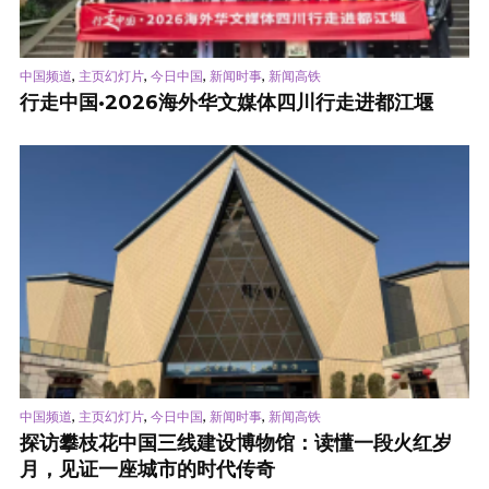
,
,
,
,
中国频道
主页幻灯片
今日中国
新闻时事
新闻高铁
行走中国·2026海外华文媒体四川行走进都江堰
,
,
,
,
中国频道
主页幻灯片
今日中国
新闻时事
新闻高铁
探访攀枝花中国三线建设博物馆：读懂一段火红岁
月，见证一座城市的时代传奇