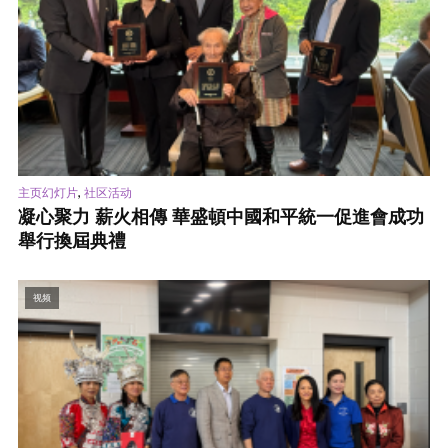
,
主页幻灯片
社区活动
凝心聚力 薪火相傳 華盛頓中國和平統一促進會成功
舉行換屆典禮
视频