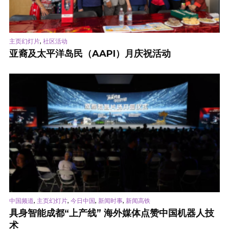
,
主页幻灯片
社区活动
亚裔及太平洋岛民（AAPI）月庆祝活动
,
,
,
,
中国频道
主页幻灯片
今日中国
新闻时事
新闻高铁
具身智能成都“上产线” 海外媒体点赞中国机器人技
术