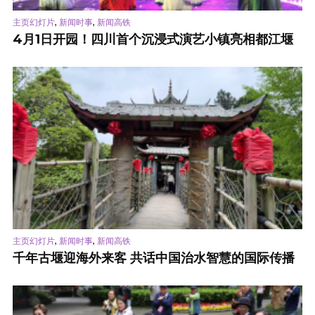
,
,
主页幻灯片
新闻时事
新闻高铁
4月1日开园！四川首个沉浸式演艺小镇亮相都江堰
,
,
主页幻灯片
新闻时事
新闻高铁
千年古堰迎海外来客 共话中国治水智慧的国际传播