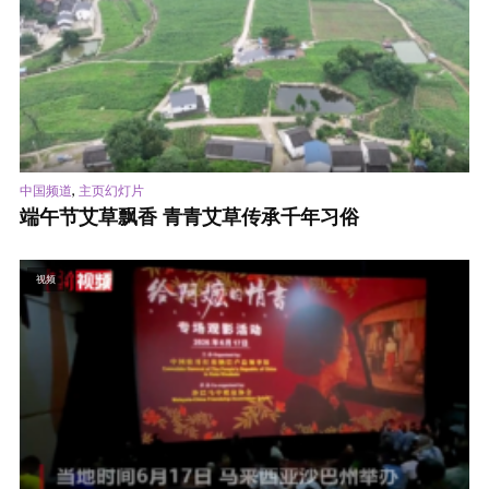
,
中国频道
主页幻灯片
端午节艾草飘香 青青艾草传承千年习俗
视频