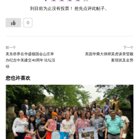
到目前为止没有投票！ 抢先点评此帖子。
0
前一个
下一个
美东侨界在华盛顿国会山庄举
美国华裔大律师莫虎谈章莹颖
办纪念中美建交40周年 论坛活
案现状及走势
动
您也许喜欢