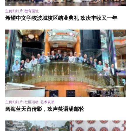
,
主页幻灯片
教育园地
希望中文学校波城校区结业典礼 欢庆丰收又一年
,
,
主页幻灯片
社区活动
艺术表演
碧海蓝天留倩影，欢声笑语满邮轮