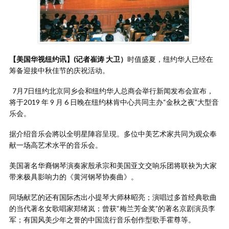
【美国华视纽约讯】(记者崔涛 大卫）
时值盛夏，纽约华人已经在
筹备迎接中秋佳节的庆祝活动。
7月7日纽约北京同乡会和纽约华人总商会举行新闻发布会宣布，
将于2019 年 9 月 6 日晚在纽约林肯中心共同主办“金秋之夜”大型音
乐会。
据介绍音乐会將以全明星陣容呈現。多位中美艺术家共同为观众奉
献一场高艺术水平的音乐会。
美国著名华裔钢琴演奏家殷承宗和美国亚文交响乐团将联袂为大家
带来极具影响力的《黄河钢琴协奏曲》。
同场献艺的还有国际杰出小提琴大师林昭亮；演唱过多首经典歌曲
的当代著名女歌唱家郑绪岚；曾获“梅兰芳金奖”的著名京剧演员李
军；有国风美少年之誉的中国流行音乐创作型歌手霍尊等。