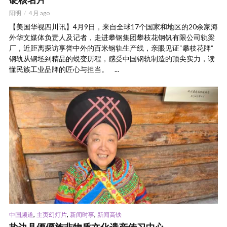
阳明
4 月 ago
【美国华视四川讯】4月9日，来自全球17个国家和地区的20余家海
外华文媒体负责人及记者，走进攀钢集团攀枝花钢钒有限公司轨梁
厂，近距离探访享誉中外的百米钢轨生产线，亲眼见证“攀枝花牌”
钢轨从钢坯到精品的蜕变历程，感受中国钢轨制造的顶尖实力，读
懂民族工业品牌的匠心与担当。 ...
,
,
,
中国频道
主页幻灯片
新闻时事
新闻高铁