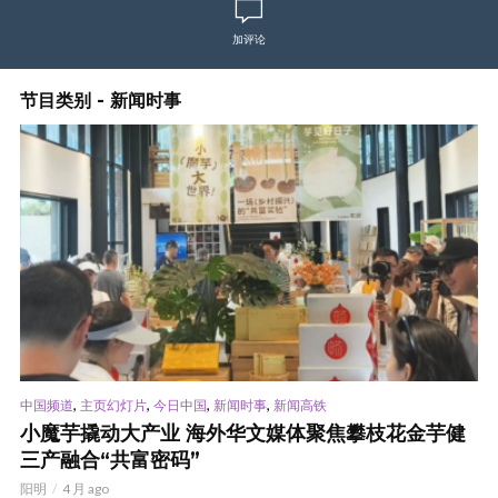
加评论
节目类别 - 新闻时事
,
,
,
,
中国频道
主页幻灯片
今日中国
新闻时事
新闻高铁
小魔芋撬动大产业 海外华文媒体聚焦攀枝花金芋健
三产融合“共富密码”
阳明
4 月 ago