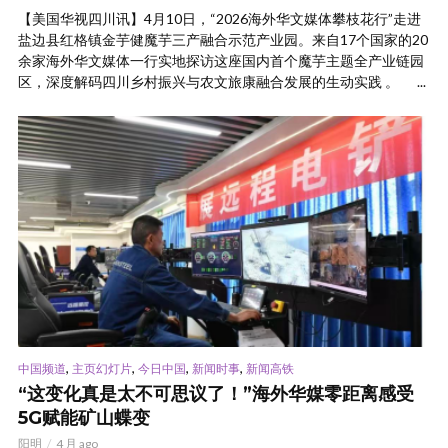
【美国华视四川讯】4月10日，“2026海外华文媒体攀枝花行”走进
盐边县红格镇金芋健魔芋三产融合示范产业园。来自17个国家的20
余家海外华文媒体一行实地探访这座国内首个魔芋主题全产业链园
区，深度解码四川乡村振兴与农文旅康融合发展的生动实践 。 ...
,
,
,
,
中国频道
主页幻灯片
今日中国
新闻时事
新闻高铁
“这变化真是太不可思议了！”海外华媒零距离感受
5G赋能矿山蝶变
阳明
4 月 ago