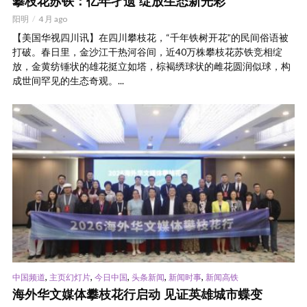
攀枝花苏铁：亿年孑遗 绽放生态新光彩
阳明
4 月 ago
【美国华视四川讯】在四川攀枝花，“千年铁树开花”的民间俗语被
打破。春日里，金沙江干热河谷间，近40万株攀枝花苏铁竞相绽
放，金黄纺锤状的雄花挺立如塔，棕褐绣球状的雌花圆润似球，构
成世间罕见的生态奇观。...
,
,
,
,
,
中国频道
主页幻灯片
今日中国
头条新闻
新闻时事
新闻高铁
海外华文媒体攀枝花行启动 见证英雄城市蝶变