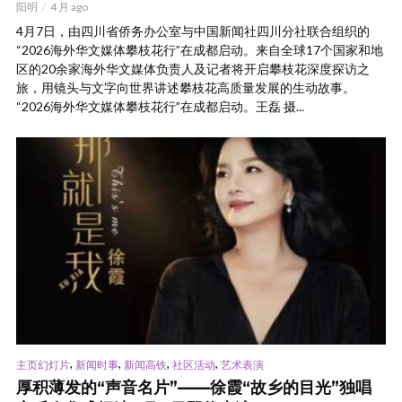
阳明
4 月 ago
4月7日，由四川省侨务办公室与中国新闻社四川分社联合组织的
“2026海外华文媒体攀枝花行”在成都启动。来自全球17个国家和地
区的20余家海外华文媒体负责人及记者将开启攀枝花深度探访之
旅，用镜头与文字向世界讲述攀枝花高质量发展的生动故事。
“2026海外华文媒体攀枝花行”在成都启动。王磊 摄...
,
,
,
,
主页幻灯片
新闻时事
新闻高铁
社区活动
艺术表演
厚积薄发的“声音名片”——徐霞“故乡的目光”独唱