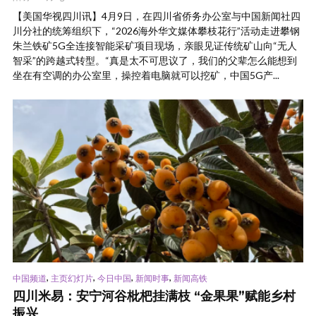
【美国华视四川讯】4月9日，在四川省侨务办公室与中国新闻社四
川分社的统筹组织下，“2026海外华文媒体攀枝花行”活动走进攀钢
朱兰铁矿5G全连接智能采矿项目现场，亲眼见证传统矿山向“无人
智采”的跨越式转型。“真是太不可思议了，我们的父辈怎么能想到
坐在有空调的办公室里，操控着电脑就可以挖矿，中国5G产...
,
,
,
,
中国频道
主页幻灯片
今日中国
新闻时事
新闻高铁
四川米易：安宁河谷枇杷挂满枝 “金果果”赋能乡村
振兴