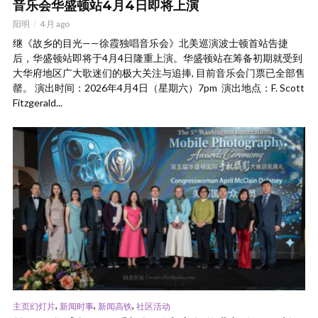
音乐会华盛顿站4月4日即将上演
阳明
4 月 ago
继《故乡的目光——徐霞独唱音乐会》北美巡演波士顿首站告捷
后，华盛顿站即将于4月4日隆重上演。华盛顿站在筹备初期就受到
大华府地区广大歌迷们的极大关注与追捧, 目前音乐会门票已全部售
罄。 演出时间：2026年4月4日（星期六）7pm 演出地点：F. Scott
Fitzgerald...
,
,
,
主页幻灯片
新闻时事
新闻高铁
社区活动