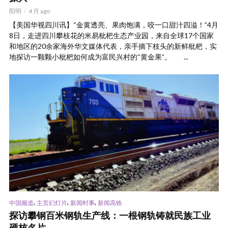
阳明
4 月 ago
【美国华视四川讯】“金黄透亮、果肉饱满，咬一口甜汁四溢！”4月
8日，走进四川攀枝花的米易枇杷生态产业园，来自全球17个国家
和地区的20余家海外华文媒体代表，亲手摘下枝头的新鲜枇杷，实
地探访一颗颗小枇杷如何成为富民兴村的“黄金果”。 ...
,
,
,
中国频道
主页幻灯片
新闻时事
新闻高铁
探访攀钢百米钢轨生产线：一根钢轨铸就民族工业
硬核名片