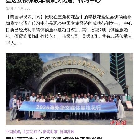
盐边县傈僳族非物质文化遗产传习中心
阳明
4 月 ago
【美国华视四川讯】掩映在三角梅花丛中的攀枝花盐边县傈僳族非
物质文化遗产传习中心是现今中国文旅经济的成功范例之一。 中心
目前已经成功申请傈僳族非遗项目6项，其中省级2项（傈僳族婚
礼、傈僳族服饰制作技艺）、市级1项、县级3项，共有非遗传承人
14人。...
,
,
,
中国频道
主页幻灯片
新闻时事
新闻高铁