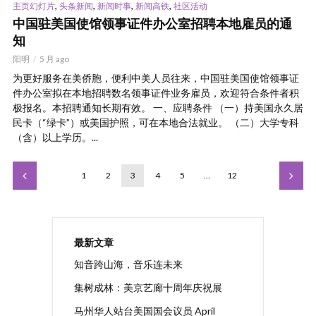
,
,
,
,
主页幻灯片
头条新闻
新闻时事
新闻高铁
社区活动
中国驻美国使馆领事证件办公室招聘本地雇员的通
知
阳明
5 月 ago
为更好服务在美侨胞，便利中美人员往来，中国驻美国使馆领事证
件办公室拟在本地招聘数名领事证件业务雇员，欢迎符合条件者积
极报名。本招聘通知长期有效。 一、应聘条件 （一）持美国永久居
民卡（“绿卡”）或美国护照，可在本地合法就业。 （二）大学专科
（含）以上学历。...
1
2
3
4
5
…
12
最新文章
知音跨山海，音乐连未来
集树成林：美京艺廊十周年庆祝展
马州华人站台美国国会议员 April