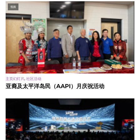
视频
,
主页幻灯片
社区活动
亚裔及太平洋岛民（AAPI）月庆祝活动