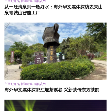
,
,
主页幻灯片
新闻时事
新闻高铁
从一汪清泉到一瓶好水：海外华文媒体探访农夫山
泉青城山智能工厂
,
,
主页幻灯片
新闻时事
新闻高铁
海外华文媒体探都江堰茶溪谷 采新茶传东方茶韵