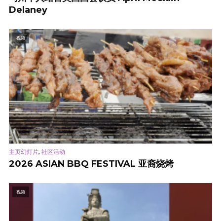
Delaney
视频
,
主页幻灯片
社区活动
2026 ASIAN BBQ FESTIVAL 亚裔烧烤
视频