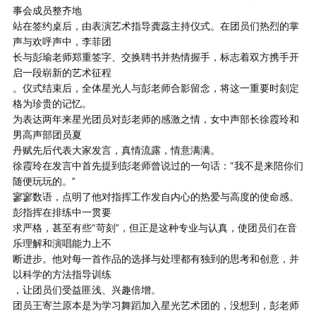
事会成员整齐地
站在签约桌后，由表演艺术指导龚蕊主持仪式。在团员们热烈的掌
声与欢呼声中，李菲团
长与彭瑜老师郑重签字、交换聘书并热情握手，标志着双方携手开
启一段崭新的艺术征程
。仪式结束后，全体星光人与彭老师合影留念，将这一重要时刻定
格为珍贵的记忆。
为表达两年来星光团员对彭老师的感激之情，女中声部长徐霞玲和
男高声部团员夏
丹赋先后代表大家发言，真情流露，情意满满。
徐霞玲在发言中首先提到彭老师曾说过的一句话：“我不是来陪你们
随便玩玩的。”
寥寥数语，点明了他对指挥工作发自内心的热爱与高度的使命感。
彭指挥在排练中一贯要
求严格，甚至有些“苛刻”，但正是这种专业与认真，使团员们在音
乐理解和演唱能力上不
断进步。他对每一首作品的选择与处理都有独到的思考和创意，并
以科学的方法指导训练
，让团员们受益匪浅、兴趣倍增。
团员王寄兰原本是为学习舞蹈加入星光艺术团的，没想到，彭老师