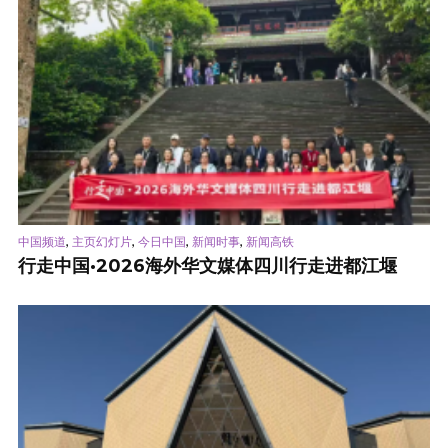
,
,
,
,
中国频道
主页幻灯片
今日中国
新闻时事
新闻高铁
行走中国·2026海外华文媒体四川行走进都江堰