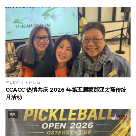
,
主页幻灯片
社区活动
CCACC 热情共庆 2026 年第五届蒙郡亚太裔传统
月活动
视频