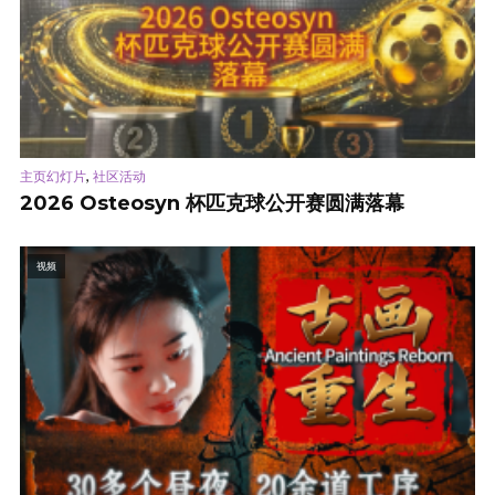
,
主页幻灯片
社区活动
2026 Osteosyn 杯匹克球公开赛圆满落幕
视频