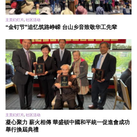
,
主页幻灯片
社区活动
“金钉节”追忆筑路峥嵘 台山乡音致敬华工先辈
,
主页幻灯片
社区活动
凝心聚力 薪火相傳 華盛頓中國和平統一促進會成功
舉行換屆典禮