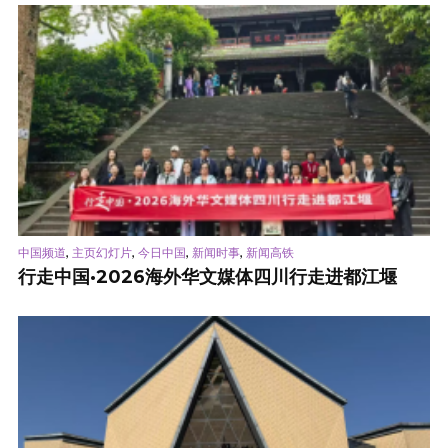
,
,
,
,
中国频道
主页幻灯片
今日中国
新闻时事
新闻高铁
行走中国·2026海外华文媒体四川行走进都江堰