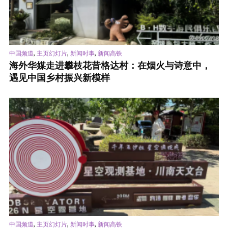
,
,
,
中国频道
主页幻灯片
新闻时事
新闻高铁
海外华媒走进攀枝花昔格达村：在烟火与诗意中，
遇见中国乡村振兴新模样
,
,
,
中国频道
主页幻灯片
新闻时事
新闻高铁