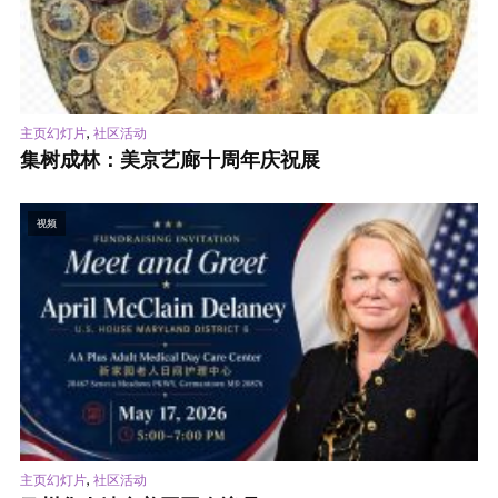
,
主页幻灯片
社区活动
集树成林：美京艺廊十周年庆祝展
视频
,
主页幻灯片
社区活动