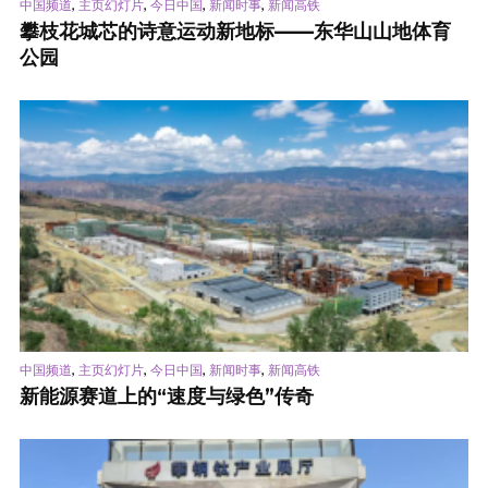
,
,
,
,
中国频道
主页幻灯片
今日中国
新闻时事
新闻高铁
攀枝花城芯的诗意运动新地标——东华山山地体育
公园
,
,
,
,
中国频道
主页幻灯片
今日中国
新闻时事
新闻高铁
新能源赛道上的“速度与绿色”传奇