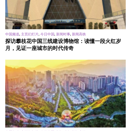
,
,
,
,
中国频道
主页幻灯片
今日中国
新闻时事
新闻高铁
探访攀枝花中国三线建设博物馆：读懂一段火红岁
月，见证一座城市的时代传奇