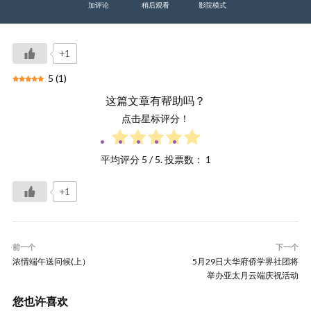
加评论
稍后观看
影院模式
+1
5
(
1
)
这篇文章有帮助吗？
点击星标评分！
平均评分
5
/ 5. 投票数：
1
+1
前一个
下一个
浓情端午送问候(上）
5月29日大华府侨学界社团将
举办亚太月云端庆祝活动
您也许喜欢