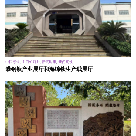
,
,
,
中国频道
主页幻灯片
新闻时事
新闻高铁
攀钢钛产业展厅和海绵钛生产线展厅