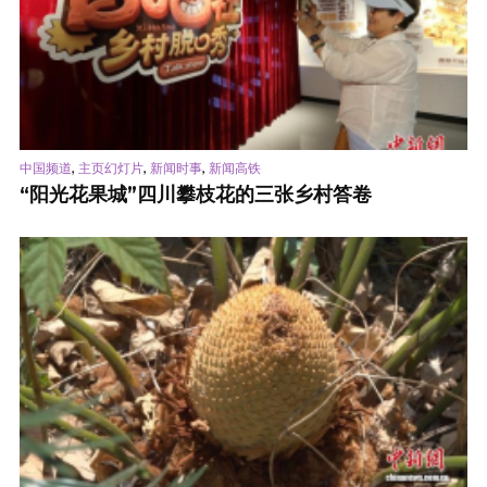
,
,
,
中国频道
主页幻灯片
新闻时事
新闻高铁
“阳光花果城”四川攀枝花的三张乡村答卷