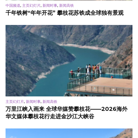
,
,
,
中国频道
主页幻灯片
新闻时事
新闻高铁
千年铁树“年年开花” 攀枝花苏铁成全球独有景观
,
,
主页幻灯片
新闻时事
新闻高铁
万里江峡入画来 全球华媒赞攀枝花——2026海外
华文媒体攀枝花行走进金沙江大峡谷