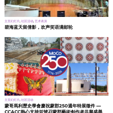
,
,
主页幻灯片
社区活动
艺术表演
碧海蓝天留倩影，欢声笑语满邮轮
,
主页幻灯片
社区活动
蒙哥馬利歷史學會慶祝蒙郡250週年特展徵件 —
CCACC熱心支持並號召蒙郡藝術創作者共襄盛舉