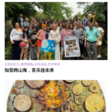
,
,
,
主页幻灯片
教育园地
社区活动
艺术表演
知音跨山海，音乐连未来