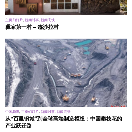
,
,
主页幻灯片
新闻时事
新闻高铁
彝家第一村 – 迤沙拉村
,
,
,
中国频道
主页幻灯片
新闻时事
新闻高铁
从“百里钢城”到全球高端制造枢纽：中国攀枝花的
产业跃迁路