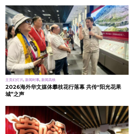
,
,
主页幻灯片
新闻时事
新闻高铁
2026海外华文媒体攀枝花行落幕 共传“阳光花果
城”之声