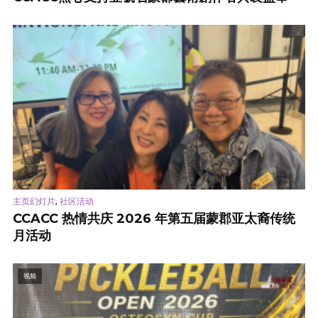
,
主页幻灯片
社区活动
CCACC 热情共庆 2026 年第五届蒙郡亚太裔传统
月活动
视频