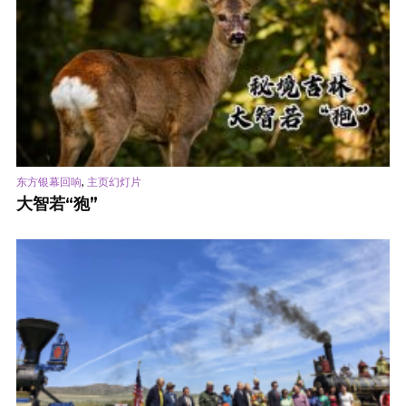
,
东方银幕回响
主页幻灯片
大智若“狍”