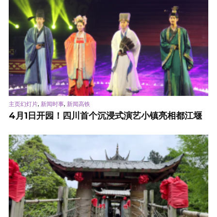
,
,
主页幻灯片
新闻时事
新闻高铁
4月1日开园！四川首个沉浸式演艺小镇亮相都江堰