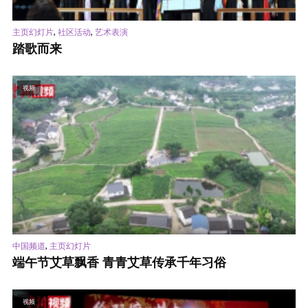
,
,
主页幻灯片
社区活动
艺术表演
踏歌而来
视频
,
中国频道
主页幻灯片
端午节艾草飘香 青青艾草传承千年习俗
视频