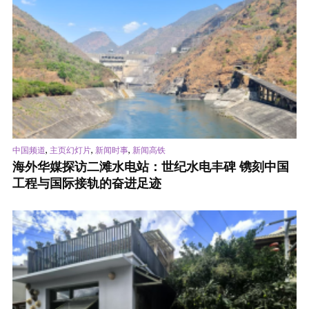
,
,
,
中国频道
主页幻灯片
新闻时事
新闻高铁
海外华媒探访二滩水电站：世纪水电丰碑 镌刻中国
工程与国际接轨的奋进足迹