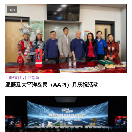
视频
,
主页幻灯片
社区活动
亚裔及太平洋岛民（AAPI）月庆祝活动