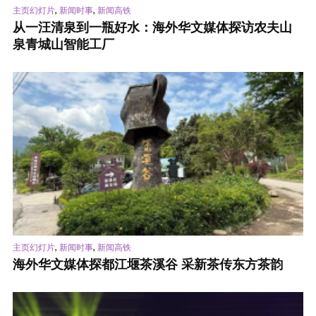
,
,
主页幻灯片
新闻时事
新闻高铁
从一汪清泉到一瓶好水：海外华文媒体探访农夫山
泉青城山智能工厂
,
,
主页幻灯片
新闻时事
新闻高铁
海外华文媒体探都江堰茶溪谷 采新茶传东方茶韵