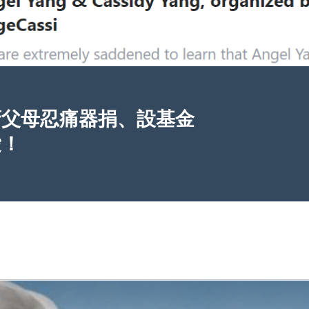
裔父母忍痛器捐、設基金
愛！