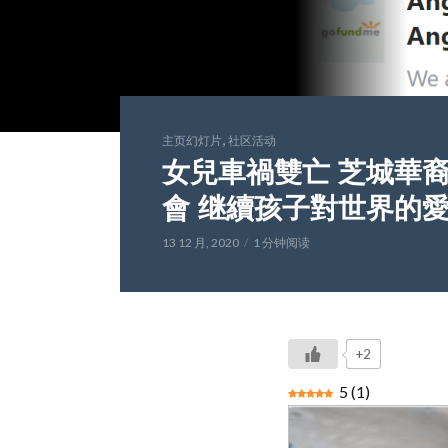
,
主页幻灯片
社区活动
女兒車禍雙亡 芝城華
會 继續孩子對世界的
13 12 月, 2020
1 分钟阅读
+2
5
(
1
)