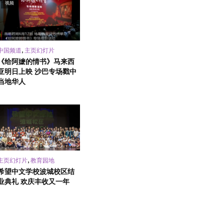
视频
,
中国频道
主页幻灯片
《给阿嬷的情书》马来西
亚明日上映 沙巴专场戳中
当地华人
,
主页幻灯片
教育园地
希望中文学校波城校区结
业典礼 欢庆丰收又一年