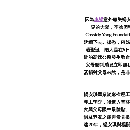
因為
車禍
意外痛失楊安琪
兒的大愛，不捨但堅
Cassidy Yang 
延續下去。據悉，兩姊
過聖誕，兩人是在5日
近的高速公路發生致命
父母聽到消息立即趕
器捐對父母來說，是非
楊安琪畢業於麻省理工
理工學院，後進入普林
友與父母眼中最體貼、熱
憶及老友之痛與看著長
達20年，楊安琪與楊