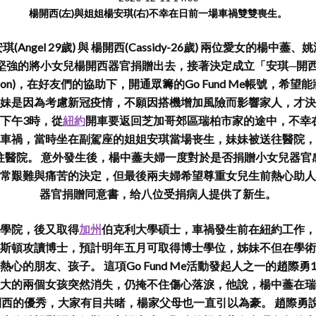
楊開西(左)與姐姐楊安琪(右)不幸在日前一場車禍雙雙喪生。
(Angel 29歲) 與 楊開西(Cassidy-26歲) 兩位愛女的楊中
強的將小女兒楊開西器官捐贈出去，接著決定成立「安琪─開西紀念
Foundation)，在好友們的協助下，開通眾籌的Go Fund Me帳號
妹是因為考慮新冠疫情，不願因搭機增加風險而影響家人，才決
下午3時，從
紐約
開車要返回芝加哥郊區瑞柏市家的途中，不幸
車禍，當時坐在副駕座的姐姐安琪當場丧生，妹妹被送往醫院，
往醫院。 意外發生後，楊中藎夫婦一度對於是否捐贈小女兒器官
常艱難與痛苦的決定，但最後兩夫婦希望尊重女兒生前熱心助人
器官捐贈同意書，给八位受捐病人提供了新生。
學院，後又取得
加州
伯克利大學碩士，車禍發生前在紐約工作，
斯頓攻讀博士，預計明年五月可取得博士學位，姊妹不但在學術
心的朋友、孩子。 這項Go Fund Me活動發起人之一的趙際勇
大的兩個女孩突然消失，仍掩不住傷心落淚，他說，楊中藎在瑞
開西的優秀，大家有目共睹，楊家父母也一直引以為豪。 趙際勇