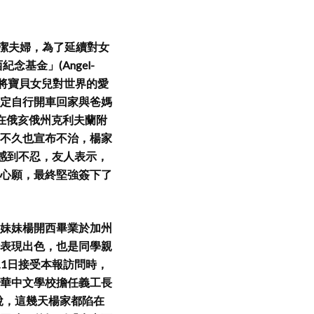
藎、姚潔夫婦，為了延續對女
基金」(Angel-
，希望能將寶貝女兒對世界的愛
定自行開車回家與爸媽
在俄亥俄州克利夫蘭附
不久也宣布不治，楊家
感到不忍，友人表示，
心願，最終堅強簽下了
妹妹楊開西畢業於加州
表現出色，也是同學親
11日接受本報訪問時，
華中文學校擔任義工長
說，這幾天楊家都陷在