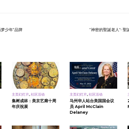
循梦少年”品牌
“神密的聖誕老人”- 
视频
,
,
主页幻灯片
社区活动
主页幻灯片
社区活动
集树成林：美京艺廊十周
马州华人站台美国国会议
年庆祝展
员 April McClain
Delaney