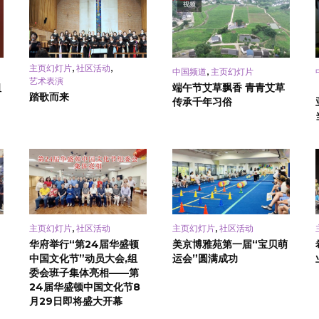
视频
,
,
主页幻灯片
社区活动
,
中国频道
主页幻灯片
艺术表演
祖
端午节艾草飘香 青青艾草
踏歌而来
传承千年习俗
,
,
主页幻灯片
社区活动
主页幻灯片
社区活动
华府举行“第24届华盛顿
美京博雅苑第一届“宝贝萌
中国文化节”动员大会,组
运会”圆满成功
委会班子集体亮相——第
24届华盛顿中国文化节8
月29日即将盛大开幕