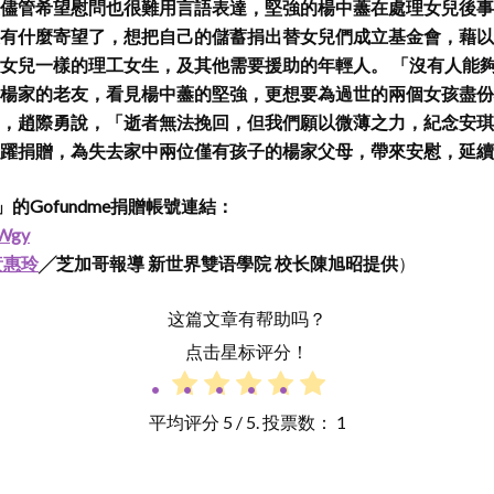
儘管希望慰問也很難用言語表達，堅強的楊中藎在處理女兒後事
有什麼寄望了，想把自己的儲蓄捐出替女兒們成立基金會，藉以
女兒一樣的理工女生，及其他需要援助的年輕人。 「沒有人能
楊家的老友，看見楊中藎的堅強，更想要為過世的兩個女孩盡份
，趙際勇說，「逝者無法挽回，但我們願以微薄之力，紀念安琪
躍捐贈，為失去家中兩位僅有孩子的楊家父母，帶來安慰，延續
的Gofundme捐贈帳號連結：
lWgy
黃惠玲
╱芝加哥報導
新世界雙语學院 校长陳旭昭提供
）
这篇文章有帮助吗？
点击星标评分！
平均评分
5
/ 5. 投票数：
1