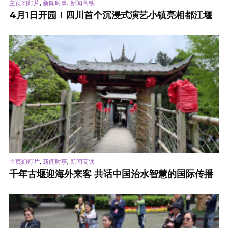
,
,
主页幻灯片
新闻时事
新闻高铁
4月1日开园！四川首个沉浸式演艺小镇亮相都江堰
,
,
主页幻灯片
新闻时事
新闻高铁
千年古堰迎海外来客 共话中国治水智慧的国际传播