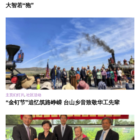
大智若“狍”
,
主页幻灯片
社区活动
“金钉节”追忆筑路峥嵘 台山乡音致敬华工先辈