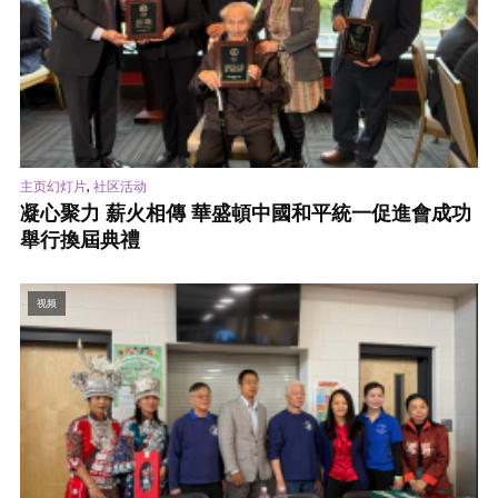
,
主页幻灯片
社区活动
凝心聚力 薪火相傳 華盛頓中國和平統一促進會成功
舉行換屆典禮
视频