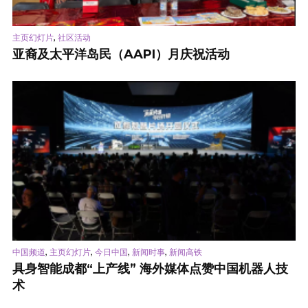
,
主页幻灯片
社区活动
亚裔及太平洋岛民（AAPI）月庆祝活动
,
,
,
,
中国频道
主页幻灯片
今日中国
新闻时事
新闻高铁
具身智能成都“上产线” 海外媒体点赞中国机器人技
术