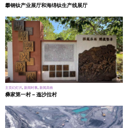
攀钢钛产业展厅和海绵钛生产线展厅
,
,
主页幻灯片
新闻时事
新闻高铁
彝家第一村 – 迤沙拉村