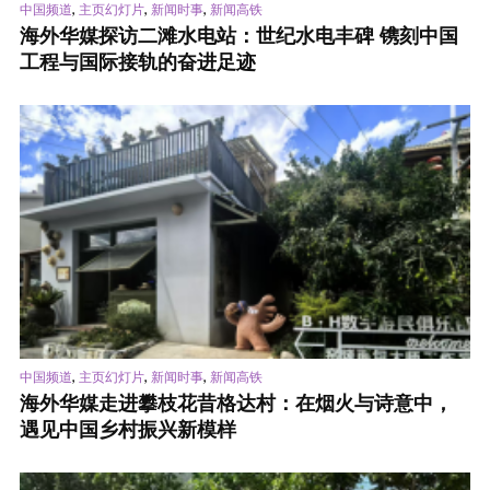
,
,
,
中国频道
主页幻灯片
新闻时事
新闻高铁
海外华媒探访二滩水电站：世纪水电丰碑 镌刻中国
工程与国际接轨的奋进足迹
,
,
,
中国频道
主页幻灯片
新闻时事
新闻高铁
海外华媒走进攀枝花昔格达村：在烟火与诗意中，
遇见中国乡村振兴新模样