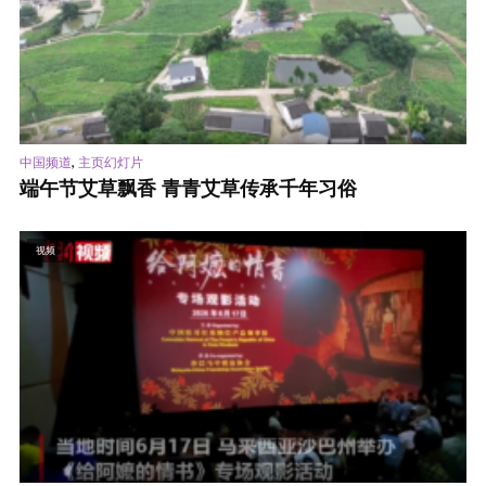
,
中国频道
主页幻灯片
端午节艾草飘香 青青艾草传承千年习俗
视频