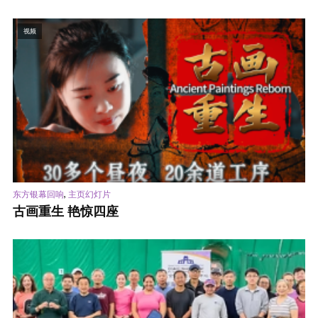
视频
,
东方银幕回响
主页幻灯片
古画重生 艳惊四座