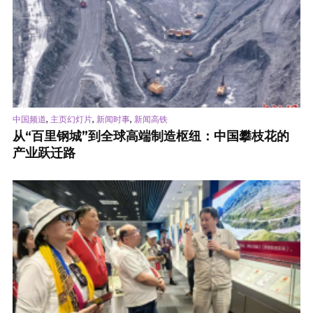
,
,
,
中国频道
主页幻灯片
新闻时事
新闻高铁
从“百里钢城”到全球高端制造枢纽：中国攀枝花的
产业跃迁路