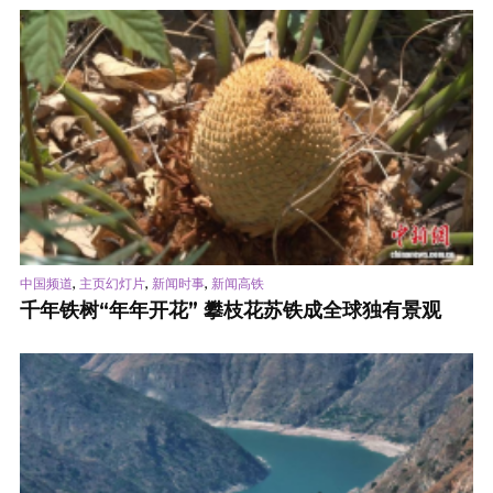
,
,
,
中国频道
主页幻灯片
新闻时事
新闻高铁
千年铁树“年年开花” 攀枝花苏铁成全球独有景观