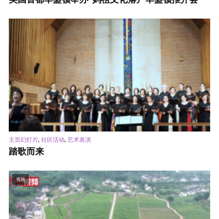
,
,
主页幻灯片
社区活动
艺术表演
踏歌而来
视频