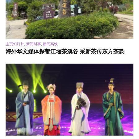
,
,
主页幻灯片
新闻时事
新闻高铁
海外华文媒体探都江堰茶溪谷 采新茶传东方茶韵