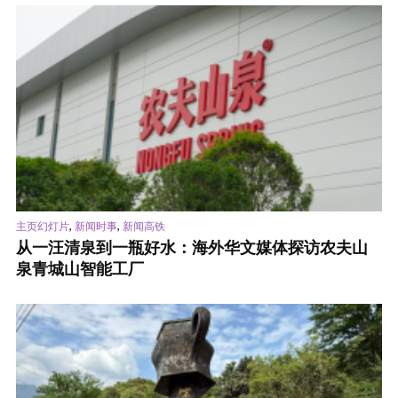
,
,
主页幻灯片
新闻时事
新闻高铁
从一汪清泉到一瓶好水：海外华文媒体探访农夫山
泉青城山智能工厂