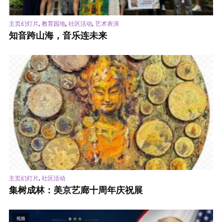
,
,
,
主页幻灯片
教育园地
社区活动
艺术表演
知音跨山海，音乐连未来
,
主页幻灯片
社区活动
集树成林：美京艺廊十周年庆祝展
视频