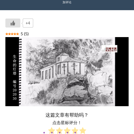
加评论
+4
5
(
5
)
这篇文章有帮助吗？
点击星标评分！