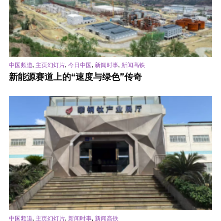
,
,
,
,
中国频道
主页幻灯片
今日中国
新闻时事
新闻高铁
新能源赛道上的“速度与绿色”传奇
,
,
,
中国频道
主页幻灯片
新闻时事
新闻高铁