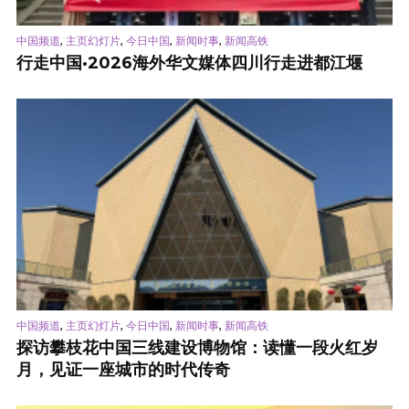
,
,
,
,
中国频道
主页幻灯片
今日中国
新闻时事
新闻高铁
行走中国·2026海外华文媒体四川行走进都江堰
,
,
,
,
中国频道
主页幻灯片
今日中国
新闻时事
新闻高铁
探访攀枝花中国三线建设博物馆：读懂一段火红岁
月，见证一座城市的时代传奇