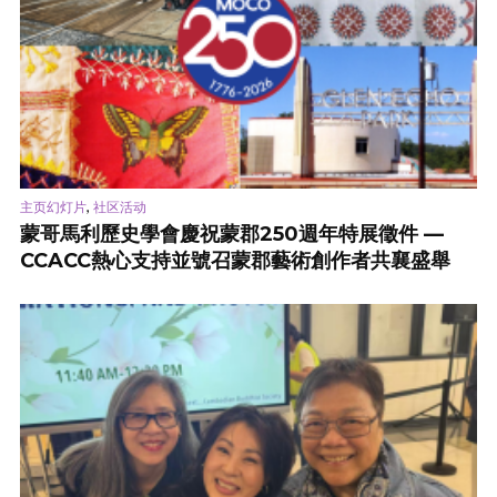
,
主页幻灯片
社区活动
蒙哥馬利歷史學會慶祝蒙郡250週年特展徵件 —
CCACC熱心支持並號召蒙郡藝術創作者共襄盛舉