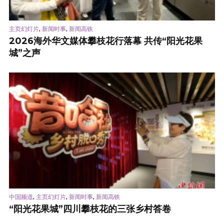
,
,
主页幻灯片
新闻时事
新闻高铁
2026海外华文媒体攀枝花行落幕 共传“阳光花果
城”之声
,
,
,
中国频道
主页幻灯片
新闻时事
新闻高铁
“阳光花果城”四川攀枝花的三张乡村答卷