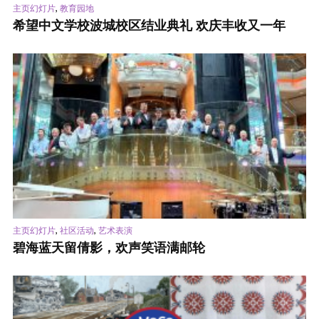
,
主页幻灯片
教育园地
希望中文学校波城校区结业典礼 欢庆丰收又一年
,
,
主页幻灯片
社区活动
艺术表演
碧海蓝天留倩影，欢声笑语满邮轮