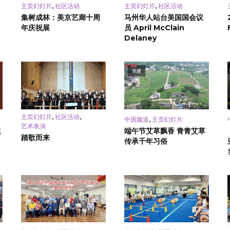
,
,
主页幻灯片
社区活动
主页幻灯片
社区活动
集树成林：美京艺廊十周
马州华人站台美国国会议
年庆祝展
员 April McClain
Delaney
视频
,
,
主页幻灯片
社区活动
,
中国频道
主页幻灯片
艺术表演
祖
端午节艾草飘香 青青艾草
踏歌而来
传承千年习俗