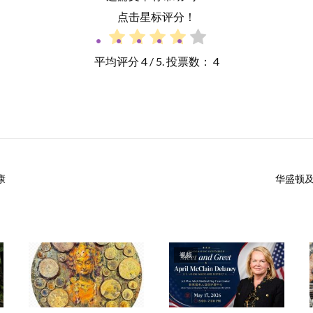
点击星标评分！
平均评分
4
/ 5. 投票数：
4
康
华盛顿及
视频