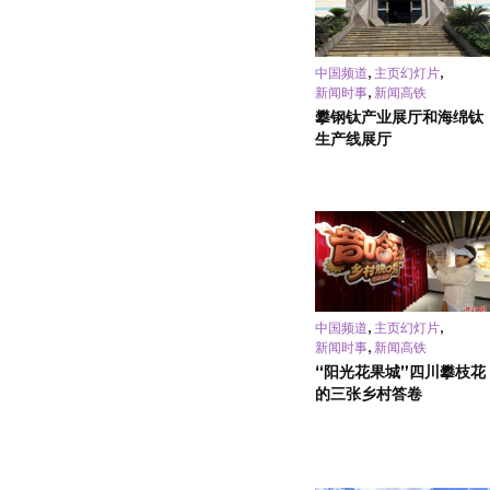
,
,
中国频道
主页幻灯片
,
新闻时事
新闻高铁
攀钢钛产业展厅和海绵钛
生产线展厅
,
,
中国频道
主页幻灯片
,
新闻时事
新闻高铁
“阳光花果城”四川攀枝花
的三张乡村答卷