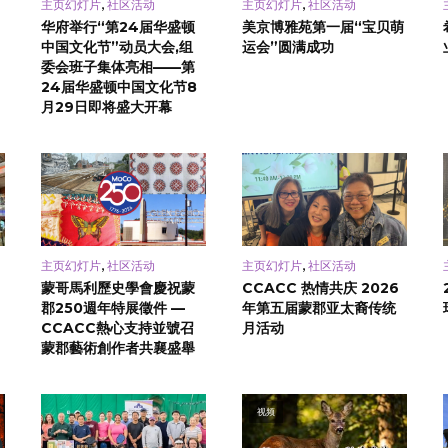
,
,
主页幻灯片
社区活动
主页幻灯片
社区活动
华府举行“第24届华盛顿
美京博雅苑第一届“宝贝萌
中国文化节”动员大会,组
运会”圆满成功
委会班子集体亮相——第
24届华盛顿中国文化节8
月29日即将盛大开幕
,
,
主页幻灯片
社区活动
主页幻灯片
社区活动
蒙哥馬利歷史學會慶祝蒙
CCACC 热情共庆 2026
郡250週年特展徵件 —
年第五届蒙郡亚太裔传统
CCACC熱心支持並號召
月活动
蒙郡藝術創作者共襄盛舉
视频