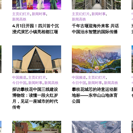
,
,
,
,
主页幻灯片
新闻时事
主页幻灯片
新闻时事
新闻高铁
新闻高铁
4月1日开园！四川首个沉
千年古堰迎海外来客 共话
浸式演艺小镇亮相都江堰
中国治水智慧的国际传播
,
,
,
,
中国频道
主页幻灯片
中国频道
主页幻灯片
,
,
,
,
今日中国
新闻时事
新闻高铁
今日中国
新闻时事
新闻高铁
探访攀枝花中国三线建设
攀枝花城芯的诗意运动新
博物馆：读懂一段火红岁
地标——东华山山地体育
月，见证一座城市的时代
公园
传奇