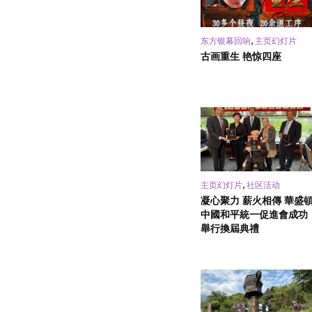
,
东方银幕回响
主页幻灯片
古画重生 艳惊四座
,
主页幻灯片
社区活动
凝心聚力 薪火相傳 華盛
中國和平統一促進會成功
舉行換屆典禮