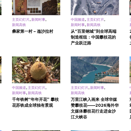
,
,
,
,
主页幻灯片
新闻时事
中国频道
主页幻灯片
,
新闻高铁
新闻时事
新闻高铁
彝家第一村 – 迤沙拉村
从“百里钢城”到全球高端
制造枢纽：中国攀枝花的
产业跃迁路
,
,
,
,
中国频道
主页幻灯片
主页幻灯片
新闻时事
,
新闻时事
新闻高铁
新闻高铁
千年铁树“年年开花” 攀枝
万里江峡入画来 全球华媒
花苏铁成全球独有景观
赞攀枝花——2026海外华
文媒体攀枝花行走进金沙
江大峡谷