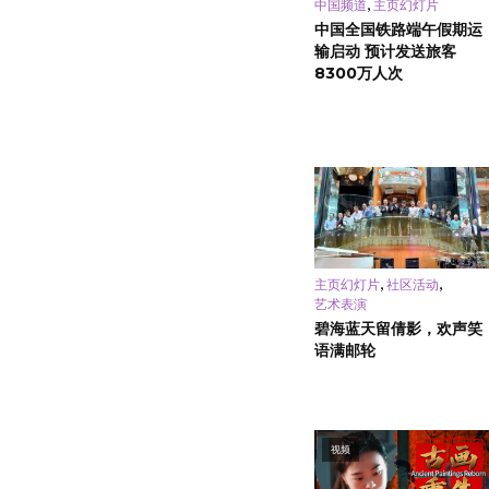
,
中国频道
主页幻灯片
中国全国铁路端午假期运
输启动 预计发送旅客
8300万人次
,
,
主页幻灯片
社区活动
艺术表演
碧海蓝天留倩影，欢声笑
语满邮轮
视频