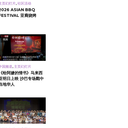
,
主页幻灯片
社区活动
2026 ASIAN BBQ
FESTIVAL 亚裔烧烤
视频
,
中国频道
主页幻灯片
《给阿嬷的情书》马来西
亚明日上映 沙巴专场戳中
当地华人