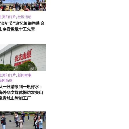
,
主页幻灯片
社区活动
“金钉节”追忆筑路峥嵘 台
山乡音致敬华工先辈
,
,
主页幻灯片
新闻时事
新闻高铁
从一汪清泉到一瓶好水：
海外华文媒体探访农夫山
泉青城山智能工厂