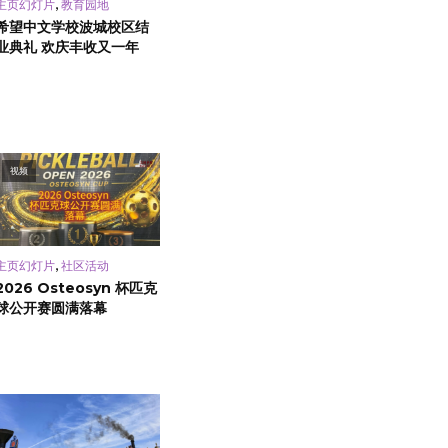
,
主页幻灯片
教育园地
希望中文学校波城校区结
业典礼 欢庆丰收又一年
视频
,
主页幻灯片
社区活动
2026 Osteosyn 杯匹克
球公开赛圆满落幕