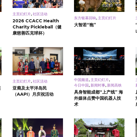
,
主页幻灯片
社区活动
,
东方银幕回响
主页幻灯片
2026 CCACC Health
大智若“狍”
Charity Pickleball（健
康慈善匹克球杯）
视频
,
,
中国频道
主页幻灯片
,
主页幻灯片
社区活动
,
,
今日中国
新闻时事
新闻高铁
頓
亚裔及太平洋岛民
具身智能成都“上产线” 海
（AAPI）月庆祝活动
外媒体点赞中国机器人技
术