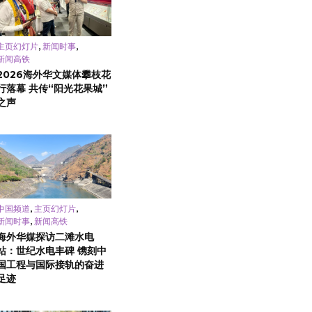
,
,
主页幻灯片
新闻时事
新闻高铁
2026海外华文媒体攀枝花
行落幕 共传“阳光花果城”
之声
,
,
中国频道
主页幻灯片
,
新闻时事
新闻高铁
海外华媒探访二滩水电
站：世纪水电丰碑 镌刻中
国工程与国际接轨的奋进
足迹